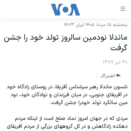
ینکهای
ابل
سترسی
پنجشنبه ۱۵ مرداد ۱۴۰۵ ایران ۱۴:۲۳
خانه
هش
ماندلا نودمين سالروز تولد خود را جشن
نسخه سبک وب‌سایت
ه
گرفت
حتوای
موضوع ها
صلی
۳۰ تیر ۱۳۸۷
برنامه های تلویزیونی
ایران
هش
جدول برنامه ها
ه
آمریکا
اشتراک
فحه
صفحه‌های ویژه
جهان
نلسون ماندلا رهبر سرشناس آفريقا، در روستای زادگاه خود
صلی
فرکانس‌های صدای آمریکا
در آفريقای جنوبی، در میان فرزندان و نوادگان خود، نود
ورزشی
جام جهانی ۲۰۲۶
هش
مین سالگرد تولد خودرا جشن گرفت.
پخش رادیویی
ه
گزیده‌ها
عملیات خشم حماسی
ستجو
۲۵۰سالگی آمریکا
ویژه برنامه‌ها
مردی که در جهان امروز نماد صلح است از اینکه مردم
یادگیری زبان انگلیسی
دهکده زادگاهش و در کل گروههای بزرگی از مردم آفريقای
ویدیوها
بایگانی برنامه‌های تلویزیونی