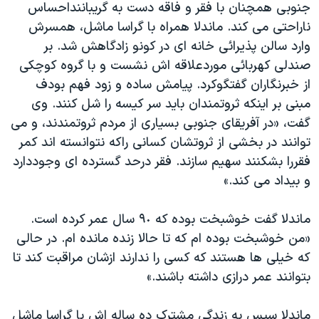
جنوبی همچنان با فقر و فاقه دست به گریباننداحساس
دنبال کنید
مستندها
فرهنگ و زندگی
ناراحتی می کند. ماندلا همراه با گراسا ماشل، همسرش
حقوق شهروندی
انتخابات ریاست جمهوری آمریکا ۲۰۲۴
وارد سالن پذیرائی خانه ای در کونو زادگاهش شد. بر
صندلی کهربائی موردعلاقه اش نشست و با گروه کوچکی
اقتصادی
حمله جمهوری اسلامی به اسرائیل
از خبرنگاران گفتگوکرد. پیامش ساده و زود فهم بودف
رمز مهسا
علم و فناوری
مبنی بر اينکه ثروتمندان باید سر کیسه را شل کنند. وی
زبانهای مختلف
اسرائیل در جنگ
ورزش زنان در ایران
گفت، «در آفريقای جنوبی بسیاری از مردم ثروتمندند، و می
توانند در بخشی از ثروتشان کسانی راکه نتوانسته اند کمر
گالری عکس
اعتراضات زن، زندگی، آزادی
فقررا بشکنند سهیم سازند. فقر درحد گسترده ای وجوددارد
آرشیو پخش زنده
مجموعه مستندهای دادخواهی
و بیداد می کند.»
تریبونال مردمی آبان ۹۸
ماندلا گفت خوشبخت بوده که ۹٠ سال عمر کرده است.
دادگاه حمید نوری
«من خوشبخت بوده ام که تا حالا زنده مانده ام. در حالی
چهل سال گروگان‌گیری
که خیلی ها هستند که کسی را ندارند ازشان مراقبت کند تا
قانون شفافیت دارائی کادر رهبری ایران
بتوانند عمر درازی داشته باشند.»
اعتراضات مردمی آبان ۹۸
ماندلا سپس به زندگی مشترک ده ساله اش با گراسا ماشل