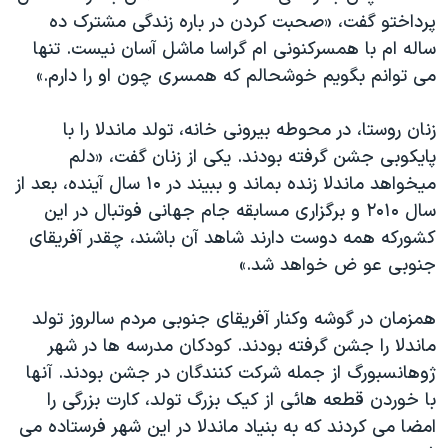
اسرائیل در جنگ
پرداختو گفت، «صحبت کردن در باره زندگی مشترک ده
نرگس محمدی برنده جایزه نوبل صلح
ساله ام با همسرکنونی ام گراسا ماشل آسان نیست. تنها
می توانم بگویم خوشحالم که همسری چون او را دارم.»
همایش محافظه‌کاران آمریکا «سی‌پک»
صفحه‌های ویژه
زنان روستا، در محوطه بیرونی خانه، تولد ماندلا را با
سفر پرزیدنت ترامپ به چین
پایکوبی جشن گرفته بودند. يکی از زنان گفت، «دلم
میخواهد ماندلا زنده بماند و ببیند در ۱۰ سال آینده، بعد از
سال ۲۰۱۰ و برگزاری مسابقه جام جهانی فوتبال در این
کشورکه همه دوست دارند شاهد آن باشند، چقدر آفريقای
جنوبی عو ض خواهد شد.»
همزمان در گوشه وکنار آفريقای جنوبی مردم سالروز تولد
ماندلا را جشن گرفته بودند. کودکان مدرسه ها در شهر
ژوهانسبورگ از جمله شرکت کنندگان در جشن بودند. آنها
با خوردن قطعه هائی از کیک بزرگ تولد، کارت بزرگی را
امضا می کردند که به بنیاد ماندلا در این شهر فرستاده می