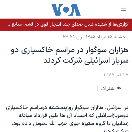
ینکهای
ابل
سترسی
گزارش‌ها از شنیده شدن صدای چند انفجار قوی در قشم؛ منابع حکومتی می‌گویند درگیری در تنگه هرمز بود
خانه
هش
پنجشنبه ۱۵ مرداد ۱۴۰۵ ایران ۲۳:۵۹
نسخه سبک وب‌سایت
ه
هزاران سوگوار در مراسم خاکسپاری دو
حتوای
موضوع ها
سرباز اسرائیلی شرکت کردند
صلی
برنامه های تلویزیونی
ایران
هش
جدول برنامه ها
ه
۲۸ تیر ۱۳۸۷
آمریکا
فحه
صفحه‌های ویژه
جهان
اشتراک
صلی
فرکانس‌های صدای آمریکا
ورزشی
جام جهانی ۲۰۲۶
هش
پخش رادیویی
ه
گزیده‌ها
عملیات خشم حماسی
در اسرائیل، هزاران سوگوار روزپنجشنبه درمراسم خاکسپاری
ستجو
دوسربازاسرائیلی که اجساد آن ها طبق قرارداد مبادله
۲۵۰سالگی آمریکا
ویژه برنامه‌ها
یادگیری زبان انگلیسی
زندانیان با گروه ستیزه جوی حزب الله تحویل داده بود،
ویدیوها
بایگانی برنامه‌های تلویزیونی
شرکت کردند.