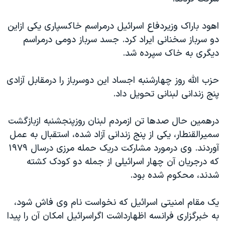
دنبال کنید
مستندها
فرهنگ و زندگی
اهود باراک وزیردفاع اسرائیل درمراسم خاکسپاری یکی ازاین
حقوق شهروندی
انتخابات ریاست جمهوری آمریکا ۲۰۲۴
دو سرباز سخنانی ایراد کرد. جسد سرباز دومی درمراسم
اقتصادی
حمله جمهوری اسلامی به اسرائیل
دیگری به خاک سپرده شد.
رمز مهسا
علم و فناوری
زبانهای مختلف
حزب الله روز چهارشنبه اجساد این دوسرباز را درمقابل آزادی
اسرائیل در جنگ
ورزش زنان در ایران
پنج زندانی لبنانی تحویل داد.
گالری عکس
اعتراضات زن، زندگی، آزادی
آرشیو پخش زنده
مجموعه مستندهای دادخواهی
درهمین حال صدها تن ازمردم لبنان روزپنجشنبه ازبازگشت
سمیرالقنطار، یکی از پنج زندانی آزاد شده، استقبال به عمل
تریبونال مردمی آبان ۹۸
آوردند. وی درمورد مشارکت دریک حمله مرزی درسال ۱۹۷٩
دادگاه حمید نوری
که درجریان آن چهار اسرائیلی از جمله دو کودک کشته
چهل سال گروگان‌گیری
شدند، محکوم شده بود.
قانون شفافیت دارائی کادر رهبری ایران
یک مقام امنیتی اسرائیل که نخواست نام وی فاش شود،
اعتراضات مردمی آبان ۹۸
به خبرگزاری فرانسه اظهارداشت اگراسرائیل امکان آن را پیدا