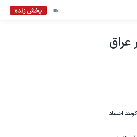
پخش زنده
 عراق
گویند اجساد