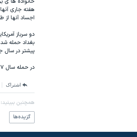
خانواده ها ی بر
مستندها
فرهنگ و زندگی
هفته جاری آنها 
حقوق شهروندی
انتخابات ریاست جمهوری آمریکا ۲۰۲۴
اجساد آنها از 
اقتصادی
حمله جمهوری اسلامی به اسرائیل
رمز مهسا
علم و فناوری
بغداد حمله شد،
اسرائیل در جنگ
ورزش زنان در ایران
پیشتر در سال ج
گالری عکس
اعتراضات زن، زندگی، آزادی
در حمله سال ۲۰۰۷، ۴ سرباز آمریکایی و یک شهروند عراقی نیز کشته شده بودند.
آرشیو پخش زنده
مجموعه مستندهای دادخواهی
تریبونال مردمی آبان ۹۸
اشتراک
دادگاه حمید نوری
چهل سال گروگان‌گیری
همچنبن ببینید:
قانون شفافیت دارائی کادر رهبری ایران
گزيده‌ها
اعتراضات مردمی آبان ۹۸
اسرائیل در جنگ