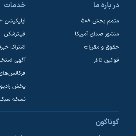
در باره ما
خدمات
نرگس محمدی برنده جایزه نوبل صلح
همایش محافظه‌کاران آمریکا «سی‌پک»
متمم بخش ۵۰۸
اپلیکیشن +VOA
صفحه‌های ویژه
منشور صدای آمریکا
فیلترشکن
سفر پرزیدنت ترامپ به چین
حقوق و مقررات
اشتراک خبرن
قوانین تالار
آگهی استخد
فرکانس‌های 
پخش رادیو
یادگیری زبان انگلیسی
نسخه سبک 
دنبال کنید
گوناگون