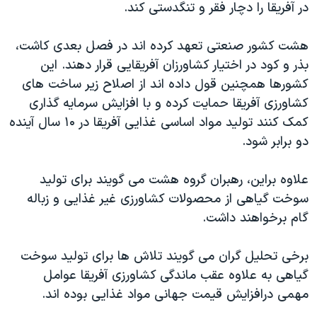
در آفریقا را دچار فقر و تنگدستی کند.
دنبال کنید
مستندها
فرهنگ و زندگی
حقوق شهروندی
انتخابات ریاست جمهوری آمریکا ۲۰۲۴
هشت کشور صنعتی تعهد کرده اند در فصل بعدی کاشت،
بذر و کود در اختیار کشاورزان آفریقایی قرار دهند. این
اقتصادی
حمله جمهوری اسلامی به اسرائیل
کشورها همچنین قول داده اند از اصلاح زیر ساخت های
رمز مهسا
علم و فناوری
کشاورزی آفریقا حمایت کرده و با افزایش سرمایه گذاری
زبانهای مختلف
اسرائیل در جنگ
ورزش زنان در ایران
کمک کنند تولید مواد اساسی غذایی آفریقا در ۱۰ سال آینده
دو برابر شود.
گالری عکس
اعتراضات زن، زندگی، آزادی
آرشیو پخش زنده
مجموعه مستندهای دادخواهی
علاوه براین، رهبران گروه هشت می گویند برای تولید
تریبونال مردمی آبان ۹۸
سوخت گیاهی از محصولات کشاورزی غیر غذایی و زباله
گام برخواهند داشت.
دادگاه حمید نوری
چهل سال گروگان‌گیری
برخی تحلیل گران می گویند تلاش ها برای تولید سوخت
قانون شفافیت دارائی کادر رهبری ایران
گیاهی به علاوه عقب ماندگی کشاورزی آفریقا عوامل
مهمی درافزایش قیمت جهانی مواد غذایی بوده اند.
اعتراضات مردمی آبان ۹۸