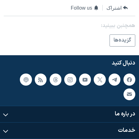
اسرائیل در جنگ
اشتراک
Follow us
نرگس محمدی برنده جایزه نوبل صلح
همایش محافظه‌کاران آمریکا «سی‌پک»
همچنبن ببینید:
صفحه‌های ویژه
گزيده‌ها
سفر پرزیدنت ترامپ به چین
دنبال کنید
در باره ما
خدمات