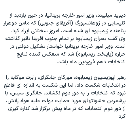
دنبال کنید
مستندها
فرهنگ و زندگی
ديويد ميليبند، وزير امور خارجه بريتانيا، در حين بازديد از
حقوق شهروندی
انتخابات ریاست جمهوری آمریکا ۲۰۲۴
کليسايی در ژوهانسبورگ (آفريقای جنوبی) که مامن دوهزار
اقتصادی
حمله جمهوری اسلامی به اسرائیل
پناهنده زيمبابوه ای شده است، امروز سخنانی ايراد کرد.
رمز مهسا
علم و فناوری
وی گفت بحران زيمبابوه بر تمام جنوب آفريقا تاثير گذاشته
زبانهای مختلف
است. وزير امور خارجه بريتانيا خواستار تشکيل دولتی در
اسرائیل در جنگ
ورزش زنان در ایران
حراره (پايـخت زيمبابوه) شد که منعکس کننده نتايج
گالری عکس
اعتراضات زن، زندگی، آزادی
انتخابات دهم فروردين ماه باشد.
آرشیو پخش زنده
مجموعه مستندهای دادخواهی
رهبر اپوزيسيون زيمبابوه، مورگان جانگرای، رابرت موگابه را
تریبونال مردمی آبان ۹۸
در انتخابات شکست داد، اما اين شکست به اندازه ای قاطع
دادگاه حمید نوری
نبود که انتخابات را به دور دوم نکشاند. جانگرای سپس، با
چهل سال گروگان‌گیری
برشمردن خشونتهای مورد حمايت دولت عليه هوادارانش،
از دور دوم انتخابات که در ماه پيش برگزار شد کناره گيری
قانون شفافیت دارائی کادر رهبری ایران
کرد.
اعتراضات مردمی آبان ۹۸