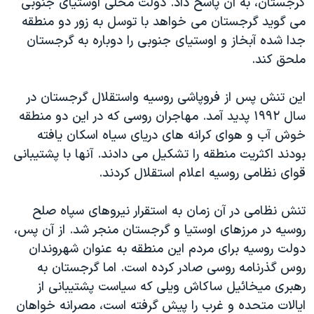
گرجستان، به آن پاسخ داد. دولت محلی اوستیای جنوبی
اسرائیل در جنگ
می گوید گرجستان می خواهد با توسل به زور دو منطقه
نرگس محمدی برنده جایزه نوبل صلح
جدا شده آبخاز و اوستیای جنوبی را دوباره به گرجستان
همایش محافظه‌کاران آمریکا «سی‌پک»
ملحق کند.
صفحه‌های ویژه
این تنش پس از فروپاشی روسیه واستقلال گرجستان در
سفر پرزیدنت ترامپ به چین
سال ۱۹۹۲ پدید آمد. مهاجران روسی که در این دو منطقه
خوش آب و هوای کرانه های دریای سیاه اسکان یافته
بودند اکثریت منطقه را تشکیل می دادند. آنها با پشتیبانی
قوای نظامی روسیه اعلام استقلال کردند.
تنش نظامی در آن زمان به استقرار نیروهای سپاه صلح
روسیه در مرزهای اوستیا و گرجستان منجر شد. از آن پس،
دولت روسیه برای مردم این منطقه به عنوان شهروندان
روس گذرنامه روسی صادر کرده است. اما گرجستان به
رهبری میخائیل ساکاش ویلی که سیاست پشتیبانی از
ایالات متحده و غرب را پیش گرفته است، مصرانه خواهان