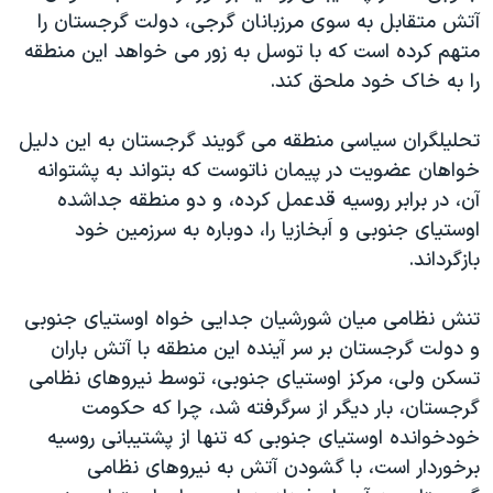
آتش متقابل به سوی مرزبانان گرجی، دولت گرجستان را
دنبال کنید
مستندها
فرهنگ و زندگی
متهم کرده است که با توسل به زور می خواهد این منطقه
حقوق شهروندی
انتخابات ریاست جمهوری آمریکا ۲۰۲۴
را به خاک خود ملحق کند.
اقتصادی
حمله جمهوری اسلامی به اسرائیل
تحلیلگران سیاسی منطقه می گویند گرجستان به این دلیل
رمز مهسا
علم و فناوری
زبانهای مختلف
خواهان عضویت در پیمان ناتوست که بتواند به پشتوانه
اسرائیل در جنگ
ورزش زنان در ایران
آن، در برابر روسیه قدعمل کرده، و دو منطقه جداشده
گالری عکس
اعتراضات زن، زندگی، آزادی
اوستیای جنوبی و اَبخازيا را، دوباره به سرزمین خود
بازگرداند.
آرشیو پخش زنده
مجموعه مستندهای دادخواهی
تریبونال مردمی آبان ۹۸
تنش نظامی میان شورشیان جدایی خواه اوستیای جنوبی
دادگاه حمید نوری
و دولت گرجستان بر سر آینده این منطقه با آتش باران
تسکن ولی، مرکز اوستیای جنوبی، توسط نیروهای نظامی
چهل سال گروگان‌گیری
گرجستان، بار دیگر از سرگرفته شد، چرا که حکومت
قانون شفافیت دارائی کادر رهبری ایران
خودخوانده اوستیای جنوبی که تنها از پشتیبانی روسیه
اعتراضات مردمی آبان ۹۸
برخوردار است، با گشودن آتش به نیروهای نظامی