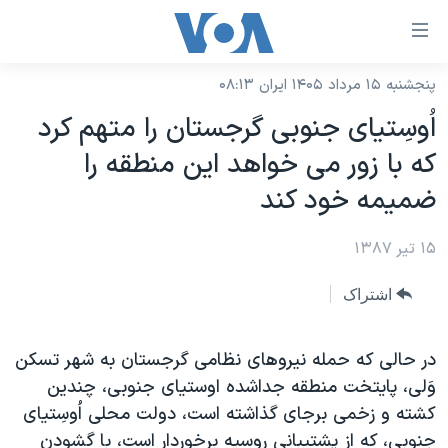
ینکهای
ابل
سترسی
پنجشنبه ۱۵ مرداد ۱۴۰۵ ایران ۰۸:۱۳
خانه
هش
اُوسِتیای جنوبی گرجستان را متهم کرد
نسخه سبک وب‌سایت
ه
که با زور می خواهد این منطقه را
حتوای
موضوع ها
ضمیمه خود کند
صلی
برنامه های تلویزیونی
ایران
هش
۱۵ تیر ۱۳۸۷
جدول برنامه ها
ه
آمریکا
فحه
صفحه‌های ویژه
جهان
اشتراک
صلی
فرکانس‌های صدای آمریکا
ورزشی
جام جهانی ۲۰۲۶
هش
پخش رادیویی
در حالی که حمله نیروهای نظامی گرجستان به شهر تسکن
ه
گزیده‌ها
عملیات خشم حماسی
وَلی، پایتخت منطقه جداشده اوستیای جنوبی، چندین
ستجو
۲۵۰سالگی آمریکا
ویژه برنامه‌ها
یادگیری زبان انگلیسی
کشته و زخمی برجای گذاشته است، دولت محلی اُوسِتیای
ویدیوها
بایگانی برنامه‌های تلویزیونی
جنوبی، که از پشتیبانی روسیه برخوردار است، با گشودن