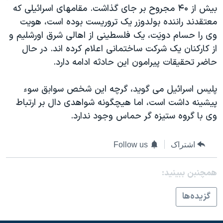
بيش از ۴۰ مجروح بر جای گذاشت. مقامهای اسرائيلی که
معتقدند راننده بولدوزر يک تروريست بوده است، هويت
وی را حسام دويَت، يک فلسطينی از اهالی شرق اورشليم و
از کارکنان يک شرکت ساختمانی اعلام کرده اند. در حال
حاضر تحقيقات پيرامون اين حادثه ادامه دارد.
پليس اسرائيل می گويد، گرچه اين شخص سوابق سوء
پيشينه داشت است، اما هيچگونه شواهدی دال بر ارتباط
وی با گروه ستيزه گر حماس وجود ندارد.
اشتراک
Follow us
همچنبن ببینید:
گزيده‌ها