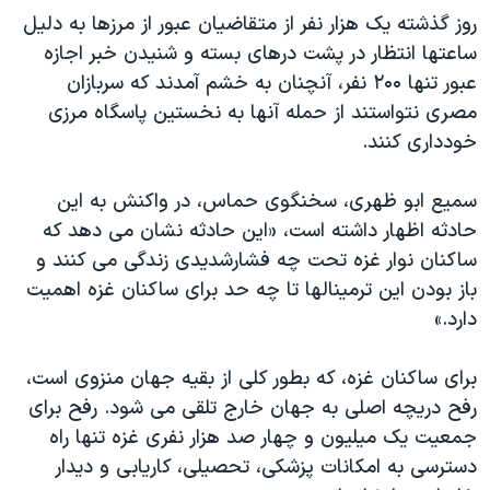
اسرائیل در جنگ
روز گذشته يک هزار نفر از متقاضيان عبور از مرزها به دليل
نرگس محمدی برنده جایزه نوبل صلح
ساعتها انتظار در پشت درهای بسته و شنيدن خبر اجازه
عبور تنها ۲۰۰ نفر، آنچنان به خشم آمدند که سربازان
همایش محافظه‌کاران آمریکا «سی‌پک»
مصری نتواستند از حمله آنها به نخستين پاسگاه مرزی
صفحه‌های ویژه
خودداری کنند.
سفر پرزیدنت ترامپ به چین
سميع ابو ظهری، سخنگوی حماس، در واکنش به اين
حادثه اظهار داشته است، «اين حادثه نشان می دهد که
ساکنان نوار غزه تحت چه فشارشديدی زندگی می کنند و
باز بودن اين ترمينالها تا چه حد برای ساکنان غزه اهميت
دارد.»
برای ساکنان غزه، که بطور کلی از بقيه جهان منزوی است،
رفح دريچه اصلی به جهان خارج تلقی می شود. رفح برای
جمعيت يک ميليون و چهار صد هزار نفری غزه تنها راه
دسترسی به امکانات پزشکی، تحصيلی، کاريابی و ديدار