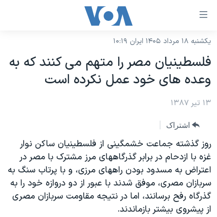
ینکهای
ابل
سترسی
یکشنبه ۱۸ مرداد ۱۴۰۵ ایران ۱۰:۱۹
خانه
هش
فلسطينيان مصر را متهم می کنند که به
نسخه سبک وب‌سایت
ه
وعده های خود عمل نکرده است
حتوای
موضوع ها
صلی
۱۳ تیر ۱۳۸۷
برنامه های تلویزیونی
ایران
هش
جدول برنامه ها
ه
آمریکا
اشتراک
فحه
صفحه‌های ویژه
جهان
روز گذشته جماعت خشمگينی از فلسطينيان ساکن نوار
صلی
فرکانس‌های صدای آمریکا
غزه با ازدحام در برابر گذرگاههای مرز مشترک با مصر در
ورزشی
جام جهانی ۲۰۲۶
هش
اعتراض به مسدود بودن راههای مرزی، و با پرتاب سنگ به
پخش رادیویی
ه
گزیده‌ها
عملیات خشم حماسی
سربازان مصری، موفق شدند با عبور از دو دروازه خود را به
ستجو
۲۵۰سالگی آمریکا
ویژه برنامه‌ها
گذرگاه رفح برسانند، اما در نتيجه مقاومت سربازان مصری
یادگیری زبان انگلیسی
از پيشروی بيشتر بازماندند.
ویدیوها
بایگانی برنامه‌های تلویزیونی