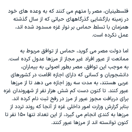
دنبال کنید
مستندها
فرهنگ و زندگی
فلسطينيان، مصر را متهم می کنند که به وعده های خود
حقوق شهروندی
انتخابات ریاست جمهوری آمریکا ۲۰۲۴
در زمينه بازگشايی گذرگاههای حياتی که از سال گذشته
همزمان با تسلط حماس بر نوار غزه مسدود شده اند،
اقتصادی
حمله جمهوری اسلامی به اسرائیل
عمل نکرده است.
رمز مهسا
علم و فناوری
زبانهای مختلف
اسرائیل در جنگ
ورزش زنان در ایران
اما دولت مصر می گويد، حماس از توافق مربوط به
ممانعت از عبور افراد غير مجاز از مرزها عدول کرده است.
گالری عکس
اعتراضات زن، زندگی، آزادی
به موجب اين توافق، مصر بطور اصولی به بيماران،
آرشیو پخش زنده
مجموعه مستندهای دادخواهی
دانشجويان و کسانی که دارای اجازه اقامت در کشورهای
تریبونال مردمی آبان ۹۸
عربی هستند، به مدت سه روز اجازه می دهد تا از مرزها
عبور کنند. تا کنون دست کم شش هزار نفر از شهروندان غزه
دادگاه حمید نوری
برای دريافت مجوز عبور از مرز در رفح ثبت نام کرده اند.
چهل سال گروگان‌گیری
بنابر گزارش وزارت امور داخلی غزه از آنجا که روند تردد از
قانون شفافیت دارائی کادر رهبری ایران
مرزها به کندی انجام می گيرد، از اين تعداد تنها ۱۵۰ نفر تا
کنون توانسته اند از مرزها عبور کنند.
اعتراضات مردمی آبان ۹۸