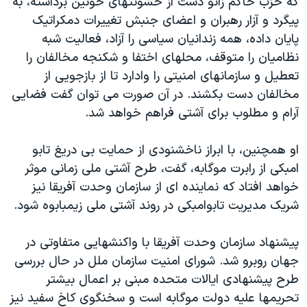
که حزب حاکم زانو دست از خشونتهای خونین برداشته، به
پیگرد و آزار رهبران و اعضای جنبش تغییرات دمکراتیک
پایان داده، همه زندانیان سیاسی را آزاد، فعالیت شبه
نظامیان را متوقف، محلهای اختفا و شکنجه مخالفان را
تعطیل و سازمانهای امنیتی را وادارد تا از بازجویی از
مخالفان دست بکشند. در آن صورت می توان گفت فضایی
آرام و مطلوب برای آشتی فراهم خواهد شد.
او همچنین، با ابراز ناخشنودی از حمایت بی دریغ تابو
امبکی از رابرت موگابه، گفت، طرح آشتی ملی زمانی موثر
خواهد افتاد که نماینده ای از سازمان وحدت آفریقا نیز
شریک مدیریت تابوامبکی در روند آشتی ملی زیمبابوه شود.
پیشنهاد سازمان وحدت آفریقا با واکنشهایی متفاوتی در
جهان روبرو شد. شورای امنیت سازمان ملل در حال بررسی
طرح پیشنهادی ایالات متحده مبنی بر اعمال بیشتر
تحریمها علیه دولت موگابه است و سخنگوی کاخ سفید نیز