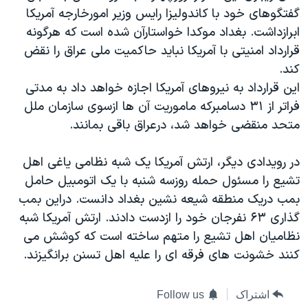
گفتگوهای خود با کاندولیزا رایس وزیر امورخارجه آمریکا
دنبال کنید
مستندها
فرهنگ و زندگی
ابرازداشت. بغداد موکدا خواستارآن شده است که هرگونه
حقوق شهروندی
انتخابات ریاست جمهوری آمریکا ۲۰۲۴
قرارداد امنیتی با آمریکا نباید حاکمیت ملی عراق را نقض
اقتصادی
حمله جمهوری اسلامی به اسرائیل
کند.
این قرارداد به نیروهای آمریکا اجازه خواهد داد به مدتی
رمز مهسا
علم و فناوری
زبانهای مختلف
فراتر از ۳۱ دسامبرکه ماموریت آن ها ازسوی سازمان ملل
اسرائیل در جنگ
ورزش زنان در ایران
متحد منقضی خواهد شد، درعراق باقی بمانند.
گالری عکس
اعتراضات زن، زندگی، آزادی
در رویدادی دیگر، ارتش آمریکا یک شبه نظامی یاغی اهل
آرشیو پخش زنده
مجموعه مستندهای دادخواهی
تشیع را مسئول حمله روزسه شنبه با یک اتومبیل حامل
تریبونال مردمی آبان ۹۸
بمب دریک منطقه شیعه نشین بغداد دانست. دراین بمب
دادگاه حمید نوری
گذاری ۶۳ نفرجان خود را ازدست دادند. ارتش آمریکا شبه
نظامیان اهل تشیع را متهم ساخته است که کوشش می
چهل سال گروگان‌گیری
کنند خشونت های فرقه ای را علیه اهل تسنن برانگیزند.
قانون شفافیت دارائی کادر رهبری ایران
اعتراضات مردمی آبان ۹۸
اشتراک
Follow us