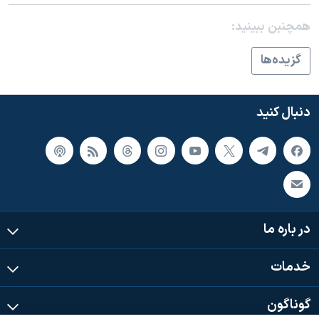
اسرائیل در جنگ
همچنبن ببینید:
نرگس محمدی برنده جایزه نوبل صلح
همایش محافظه‌کاران آمریکا «سی‌پک»
گزيده‌ها
صفحه‌های ویژه
سفر پرزیدنت ترامپ به چین
دنبال کنید
در باره ما
خدمات
گوناگون