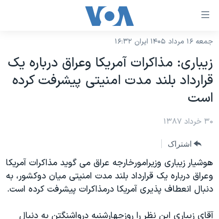
ینکهای
ابل
سترسی
جمعه ۱۶ مرداد ۱۴۰۵ ایران ۱۶:۳۲
خانه
هش
زیباری: مذاکرات آمریکا وعراق درباره یک
نسخه سبک وب‌سایت
ه
قرارداد بلند مدت امنیتی پیشرفت کرده
حتوای
موضوع ها
است
صلی
برنامه های تلویزیونی
ایران
هش
۳۰ خرداد ۱۳۸۷
جدول برنامه ها
ه
آمریکا
فحه
صفحه‌های ویژه
جهان
اشتراک
صلی
فرکانس‌های صدای آمریکا
ورزشی
جام جهانی ۲۰۲۶
هوشیار زیباری وزیرامورخارجه عراق می گوید مذاکرات آمریکا
هش
پخش رادیویی
وعراق درباره یک قرارداد بلند مدت امنیتی میان دوکشور، به
ه
گزیده‌ها
عملیات خشم حماسی
دنبال انعطاف پذیری آمریکا درمذاکرات پیشرفت کرده است.
ستجو
۲۵۰سالگی آمریکا
ویژه برنامه‌ها
یادگیری زبان انگلیسی
ویدیوها
بایگانی برنامه‌های تلویزیونی
آقای زیباری این نظر را روزچهارشنبه درواشنگتن به دنبال