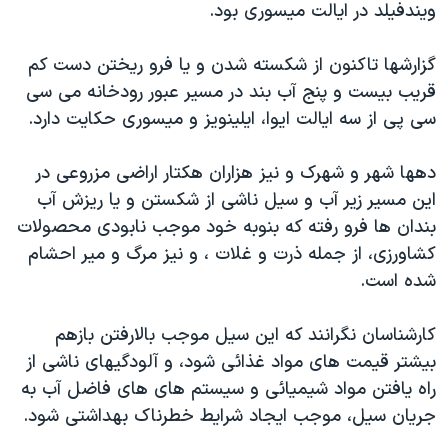
ويندفيلد در ايالت ميسوری بود.
دنبال کنید
مستندها
فرهنگ و زندگی
حقوق شهروندی
انتخابات ریاست جمهوری آمریکا ۲۰۲۴
گزارشها تاکنون از شکسته شدن و يا فرو ريختن دست کم
قريب بيست و پنج آب بند در مسير عبور رودخانه می سی
اقتصادی
حمله جمهوری اسلامی به اسرائیل
سی پی از سه ايالت ايوا، ايلينويز و ميسوری حکايت دارد.
رمز مهسا
علم و فناوری
زبانهای مختلف
اسرائیل در جنگ
ورزش زنان در ایران
دهها شهر و شهرک و نيز هزاران هکتار اراضی مزروعی در
اين مسير زير آب و سيل ناشی از شکستن و يا ريزش آب
گالری عکس
اعتراضات زن، زندگی، آزادی
بندان ها فرو رفته که بنوبه خود موجب نابودی محصولات
آرشیو پخش زنده
مجموعه مستندهای دادخواهی
کشاورزی، از جمله ذرت و غلات ، و نيز مرگ و مير احشام
تریبونال مردمی آبان ۹۸
شده است.
دادگاه حمید نوری
کارشناسان نگرانند که اين سيل موجب بالارفتن بازهم
چهل سال گروگان‌گیری
بيشتر قيمت های مواد غذائی شود، و آلودگيهای ناشی از
قانون شفافیت دارائی کادر رهبری ایران
راه يافتن مواد شيميائی و سيستم های های فاضل آب به
جريان سيل، موجب ايجاد شرايط خطرناک بهداشتی شود.
اعتراضات مردمی آبان ۹۸