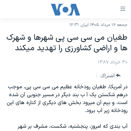
ینکهای
ابل
سترسی
جمعه ۱۶ مرداد ۱۴۰۵ ایران ۱۲:۳۱
خانه
هش
طغيان می سی سی پی شهرها و شهرک
نسخه سبک وب‌سایت
ه
ها و اراضی کشاورزی را تهديد ميکند
حتوای
موضوع ها
صلی
۳۰ خرداد ۱۳۸۷
برنامه های تلویزیونی
ایران
هش
جدول برنامه ها
ه
آمریکا
اشتراک
فحه
صفحه‌های ویژه
جهان
در آمريکا، طغيان رودخانه عظيم می سی سی پی، موجب
صلی
فرکانس‌های صدای آمریکا
درهم شکستن يک آ ب بند ديگر در مسير جنوبی آن شده
ورزشی
جام جهانی ۲۰۲۶
هش
است، و بيم آن ميرود بخش های ديگری از کناره های اين
پخش رادیویی
ه
گزیده‌ها
عملیات خشم حماسی
رودخانه زير آب برود.
ستجو
۲۵۰سالگی آمریکا
ویژه برنامه‌ها
یادگیری زبان انگلیسی
آب بندی که امروز، پنجشنبه، شکست، مشرف بر شهر
ویدیوها
بایگانی برنامه‌های تلویزیونی