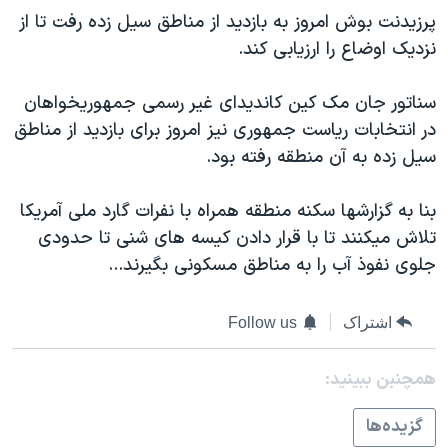
اسرائیل در جنگ
پرزيدنت بوش امروز به بازديد از مناطق سيل زده رفت تا از
نرگس محمدی برنده جایزه نوبل صلح
نزديک اوضاع را ارزيابی کند.
همایش محافظه‌کاران آمریکا «سی‌پک»
سناتور جان مک کين کانديدای غير رسمی جمهوريخواهان
صفحه‌های ویژه
در انتخابات رياست جمهوری نيز امروز برای بازديد از مناطق
سفر پرزیدنت ترامپ به چین
سيل زده به آن منطقه رفته بود.
بنا به گزارشها سکنه منطقه همراه با نفرات گارد ملی آمريکا
تلاش ميکنند تا با قرار دادن کيسه های شنی تا حدودی
جلوی نفوذ آب را به مناطق مسکونی بگيرند...
اشتراک
Follow us
همچنبن ببینید:
گزيده‌ها