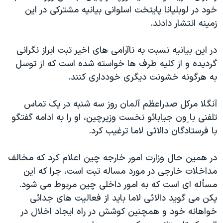
خود در لوبليانا پايتخت اسلوانی بيانيه مشترکی در اين
دنبال کنید
مستندها
فرهنگ و زندگی
زمينه انتشار دادند.
حقوق شهروندی
انتخابات ریاست جمهوری آمریکا ۲۰۲۴
اقتصادی
حمله جمهوری اسلامی به اسرائیل
در اين بيانيه نسبت به ناآرامی های اخير تبت ابراز نگرانی
گرديده و از کليه طرف ها خواسته شده است که از توسل
رمز مهسا
علم و فناوری
زبانهای مختلف
به هرگونه خشونت ديگری خودداری کنند.
اسرائیل در جنگ
ورزش زنان در ایران
گالری عکس
اعتراضات زن، زندگی، آزادی
آنگلا مرکل صدراعظم آلمان روز سه شنبه در يک تماس
تلفنی با ِون جيابائو نخست وزيرچين، او را به ادامه گفتگو
آرشیو پخش زنده
مجموعه مستندهای دادخواهی
با فرستادگان دالائی لاما ترغيب کرد.
تریبونال مردمی آبان ۹۸
دادگاه حمید نوری
در همين حال وزارت امور خارجه چين اعلام کرد که مخالف
مداخلات خارجی در مورد مساله تبت است، چرا که اين
چهل سال گروگان‌گیری
مسأله ای است که به امور داخلی چين مربوط می شود.
قانون شفافیت دارائی کادر رهبری ایران
پکن می گويد دالائی لاما بايد از فعاليت های جدائی
اعتراضات مردمی آبان ۹۸
خواهانه خود و همچنين کوشش در راه ايجاد اخلال در