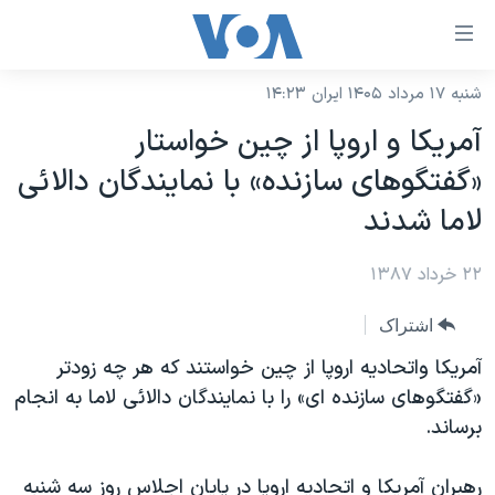
ینکهای
ابل
سترسی
شنبه ۱۷ مرداد ۱۴۰۵ ایران ۱۴:۲۳
خانه
هش
آمريکا و اروپا از چين خواستار
نسخه سبک وب‌سایت
ه
«گفتگوهای سازنده» با نمايندگان دالائی
حتوای
موضوع ها
لاما شدند
صلی
برنامه های تلویزیونی
ایران
هش
۲۲ خرداد ۱۳۸۷
جدول برنامه ها
ه
آمریکا
فحه
صفحه‌های ویژه
جهان
اشتراک
صلی
فرکانس‌های صدای آمریکا
ورزشی
جام جهانی ۲۰۲۶
آمريکا واتحاديه اروپا از چين خواستند که هر چه زودتر
هش
پخش رادیویی
«گفتگوهای سازنده ای» را با نمايندگان دالائی لاما به انجام
ه
گزیده‌ها
عملیات خشم حماسی
برساند.
ستجو
۲۵۰سالگی آمریکا
ویژه برنامه‌ها
یادگیری زبان انگلیسی
ویدیوها
بایگانی برنامه‌های تلویزیونی
رهبران آمريکا و اتحاديه اروپا در پايان اجلاس روز سه شنبه