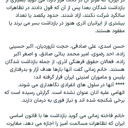
در ایران، که مرکز آن در کانادا قرار دارد، می گوید بسیاری از
اسرائیل در جنگ
بازداشت شدگان بعدا پس از آن که قول دادند در تظاهرات
نرگس محمدی برنده جایزه نوبل صلح
سالگرد شرکت نکنند، آزاد شدند. حدود یکصد یا تعداد
همایش محافظه‌کاران آمریکا «سی‌پک»
بیشتری از ایرانیان آذری هنوز در بازداشت بسر می برند یا
مفقود هستند.
صفحه‌های ویژه
سفر پرزیدنت ترامپ به چین
حسن اسدی، علی صادقی، حجت تاروردیان، اکبر حسینی
زاده، احد رضوی، امیر محمد بنائی صادق، و اصغر اکبر
زاده، فعالان حقوق فرهنگی آذری، از جمله بازداشت شدگان
هستند. خانم زمانی گفت آنها بارها هدف آزار و بدرفتاری
پلیس و ماموران امنیتی ایران قرار گرفته اند:
**** آنها در سلول های انفرادی نگاهداری می شوند.
اتهامی علیه آنان عنوان نشده است. گزارش رسیده است که
برخی شکنجه شده اند و نیاز فوری به درمان دارند.
خانم فاخته زمانی می گوید بازداشت ها با قانون اساسی
ایران که تظاهرات مسالمت آمیز را اجازه می دهد، مغایرت