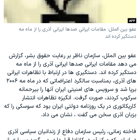
دنبال کنید
مستندها
فرهنگ و زندگی
حقوق شهروندی
انتخابات ریاست جمهوری آمریکا ۲۰۲۴
عفو بين الملل: مقامات ايرانی صدها ايرانی آذری را از ماه مه
اقتصادی
حمله جمهوری اسلامی به اسرائیل
دستگير کرده اند
رمز مهسا
علم و فناوری
زبانهای مختلف
اسرائیل در جنگ
ورزش زنان در ایران
عفو بین الملل، سازمان ناظر بر رعایت حقوق بشر، گزارش
گالری عکس
اعتراضات زن، زندگی، آزادی
می دهد مقامات ایرانی صدها ایرانی آذری را از ماه مه
دستگیر کرده اند. دستگیری ها در ارتباط با تظاهرات ایرانی
آرشیو پخش زنده
مجموعه مستندهای دادخواهی
های آذری، بمناسبت سالگرد اعتراضاتی که در ماه مه ۲۰۰۶
تریبونال مردمی آبان ۹۸
برپا شد و سرویس های امنیتی ایران آنها را بیرحمانه
دادگاه حمید نوری
سرکوب کردند، صورت گرفت. انگیزه تظاهرات انتشار
کاریکاتوری در یک روزنامه دولتی ایران بود که سوسکی را که
چهل سال گروگان‌گیری
بزبان آذری سخن می گفت ، نشان می داد.
قانون شفافیت دارائی کادر رهبری ایران
اعتراضات مردمی آبان ۹۸
فاخته زمانی، رئیس سازمان دفاع از زندانیان سیاسی آذری