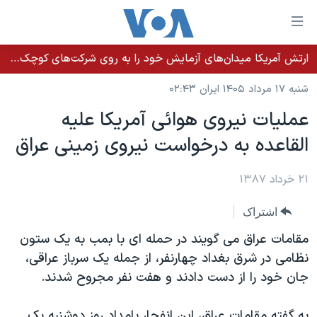
ینکهای
ابل
سترسی
ارتش آمریکا میدان‌های آزمایش خود را به روی شرکت‌های کوچک می‌گشاید تا تسلیحات سریع‌تر به میدان نبرد برسد
خانه
هش
شنبه ۱۷ مرداد ۱۴۰۵ ایران ۰۲:۴۳
نسخه سبک وب‌سایت
ه
عمليات نيروی هوائی آمريکا عليه
حتوای
موضوع ها
القاعده به درخواست نيروی زمينی عراق
صلی
برنامه های تلویزیونی
ایران
هش
جدول برنامه ها
ه
۲۱ خرداد ۱۳۸۷
آمریکا
فحه
صفحه‌های ویژه
جهان
اشتراک
صلی
فرکانس‌های صدای آمریکا
ورزشی
جام جهانی ۲۰۲۶
هش
مقامات عراق می گویند در حمله ای با بمب به یک ستون
پخش رادیویی
ه
گزیده‌ها
عملیات خشم حماسی
نظامی در شرق بغداد چهارنفر، از جمله یک سرباز عراقی،
ستجو
جان خود را از دست دادند و هفت نفر مجروح شدند.
۲۵۰سالگی آمریکا
ویژه برنامه‌ها
یادگیری زبان انگلیسی
ویدیوها
بایگانی برنامه‌های تلویزیونی
به گفته مقامات عراق، این انفجار بامداد روز دوشنبه یک