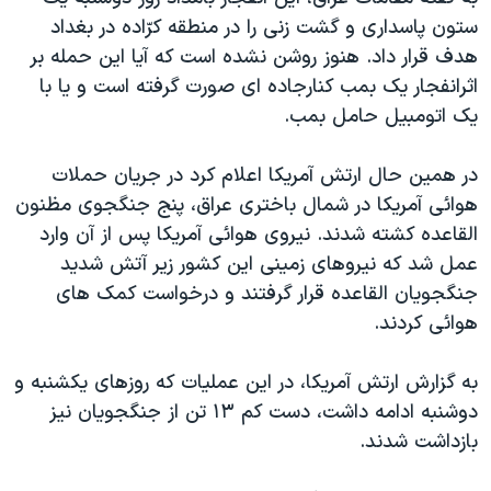
دنبال کنید
مستندها
فرهنگ و زندگی
ستون پاسداری و گشت زنی را در منطقه کرّاده در بغداد
هدف قرار داد. هنوز روشن نشده است که آیا این حمله بر
حقوق شهروندی
انتخابات ریاست جمهوری آمریکا ۲۰۲۴
اثرانفجار یک بمب کنارجاده ای صورت گرفته است و یا با
اقتصادی
حمله جمهوری اسلامی به اسرائیل
یک اتومبیل حامل بمب.
رمز مهسا
علم و فناوری
زبانهای مختلف
در همین حال ارتش آمریکا اعلام کرد در جریان حملات
اسرائیل در جنگ
ورزش زنان در ایران
هوائی آمریکا در شمال باختری عراق، پنج جنگجوی مظنون
گالری عکس
اعتراضات زن، زندگی، آزادی
القاعده کشته شدند. نیروی هوائی آمریکا پس از آن وارد
آرشیو پخش زنده
مجموعه مستندهای دادخواهی
عمل شد که نیروهای زمینی این کشور زیر آتش شدید
جنگجویان القاعده قرار گرفتند و درخواست کمک های
تریبونال مردمی آبان ۹۸
هوائی کردند.
دادگاه حمید نوری
چهل سال گروگان‌گیری
به گزارش ارتش آمریکا، در این عملیات که روزهای یکشنبه و
دوشنبه ادامه داشت، دست کم ١٣ تن از جنگجویان نیز
قانون شفافیت دارائی کادر رهبری ایران
بازداشت شدند.
اعتراضات مردمی آبان ۹۸