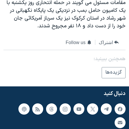
اسرائیل در جنگ
مقامات مسئول می گویند در حمله انتحاری روز یکشنبه با
یک کامیون حامل بمب در نزدیکی یک پایگاه نگهبانی در
نرگس محمدی برنده جایزه نوبل صلح
شهر رشاد در استان کرکوک نیز یک سرباز آمریکائی جان
همایش محافظه‌کاران آمریکا «سی‌پک»
خود را از دست داد و ١٨ نفر مجروح شدند.
صفحه‌های ویژه
اشتراک
Follow us
سفر پرزیدنت ترامپ به چین
همچنبن ببینید:
گزيده‌ها
دنبال کنید