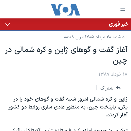
ینکهای
ابل
سترسی
خبر فوری
خانه
هش
سه شنبه ۲۰ مرداد ۱۴۰۵ ایران ۰۰:۰۸
نسخه سبک وب‌سایت
ه
آغاز گفت و گوهای ژاپن و کره شمالی در
حتوای
موضوع ها
چين
صلی
برنامه های تلویزیونی
ایران
هش
جدول برنامه ها
ه
۱۸ خرداد ۱۳۸۷
آمریکا
فحه
صفحه‌های ویژه
جهان
اشتراک
صلی
فرکانس‌های صدای آمریکا
ورزشی
جام جهانی ۲۰۲۶
هش
ژاپن و کره شمالی امروز شنبه گفت و گوهای خود را در
پخش رادیویی
ه
گزیده‌ها
عملیات خشم حماسی
پکن، پايتخت چين، به منظور عادی سازی روابط دو کشور
ستجو
آغاز کردند.
۲۵۰سالگی آمریکا
ویژه برنامه‌ها
یادگیری زبان انگلیسی
ویدیوها
بایگانی برنامه‌های تلویزیونی
توکيو روز جمعه اعلام کرد فرستاده ژاپن، آکيتاکا سائيکی،