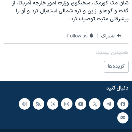
اسرائیل در جنگ
شان مک کورمک، سخنگوی وزارت امور خارجه آمريکا، از
گفت و گوهای ژاپن و کره شمالی استقبال کرد و آن را
نرگس محمدی برنده جایزه نوبل صلح
پيشرفتی مثبت توصيف کرد.
همایش محافظه‌کاران آمریکا «سی‌پک»
صفحه‌های ویژه
اشتراک
Follow us
سفر پرزیدنت ترامپ به چین
همچنبن ببینید:
گزيده‌ها
دنبال کنید