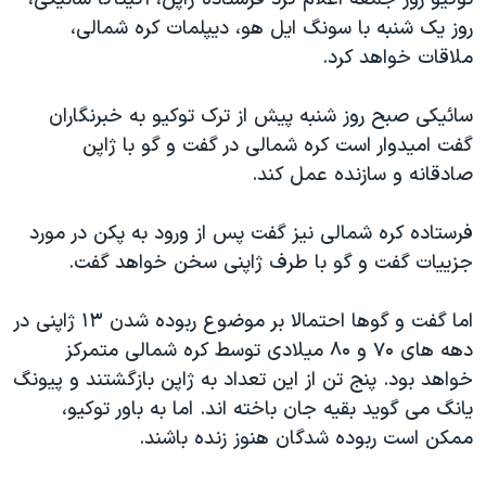
دنبال کنید
مستندها
فرهنگ و زندگی
روز يک شنبه با سونگ ايل هو، ديپلمات کره شمالی،
ملاقات خواهد کرد.
حقوق شهروندی
انتخابات ریاست جمهوری آمریکا ۲۰۲۴
اقتصادی
حمله جمهوری اسلامی به اسرائیل
سائيکی صبح روز شنبه پيش از ترک توکيو به خبرنگاران
رمز مهسا
علم و فناوری
گفت اميدوار است کره شمالی در گفت و گو با ژاپن
زبانهای مختلف
صادقانه و سازنده عمل کند.
اسرائیل در جنگ
ورزش زنان در ایران
گالری عکس
اعتراضات زن، زندگی، آزادی
فرستاده کره شمالی نيز گفت پس از ورود به پکن در مورد
آرشیو پخش زنده
مجموعه مستندهای دادخواهی
جزييات گفت و گو با طرف ژاپنی سخن خواهد گفت.
تریبونال مردمی آبان ۹۸
اما گفت و گوها احتمالا بر موضوع ربوده شدن ۱۳ ژاپنی در
دادگاه حمید نوری
دهه های ۷۰ و ۸۰ ميلادی توسط کره شمالی متمرکز
چهل سال گروگان‌گیری
خواهد بود. پنج تن از اين تعداد به ژاپن بازگشتند و پيونگ
يانگ می گويد بقيه جان باخته اند. اما به باور توکيو،
قانون شفافیت دارائی کادر رهبری ایران
ممکن است ربوده شدگان هنوز زنده باشند.
اعتراضات مردمی آبان ۹۸