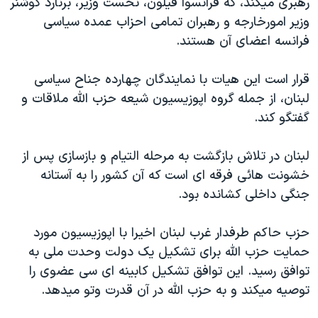
رهبری ميکند، که فرانسوا فيلون، نخست وزير، برنارد کوشنر
اسرائیل در جنگ
وزير امورخارجه و رهبران تمامی احزاب عمده سياسی
نرگس محمدی برنده جایزه نوبل صلح
فرانسه اعضای آن هستند.
همایش محافظه‌کاران آمریکا «سی‌پک»
قرار است اين هيات با نمايندگان چهارده جناح سياسی
صفحه‌های ویژه
لبنان، از جمله گروه اپوزيسيون شيعه حزب الله ملاقات و
سفر پرزیدنت ترامپ به چین
گفتگو کند.
لبنان در تلاش بازگشت به مرحله التيام و بازسازی پس از
خشونت هائی فرقه ای است که آن کشور را به آستانه
جنگی داخلی کشانده بود.
حزب حاکم طرفدار غرب لبنان اخيرا با اپوزيسيون مورد
حمايت حزب الله برای تشکيل يک دولت وحدت ملی به
توافق رسيد. اين توافق تشکيل کابينه ای سی عضوی را
توصيه ميکند و به حزب الله در آن قدرت وتو ميدهد.