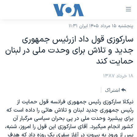
ینکهای
ابل
سترسی
پنجشنبه ۱۵ مرداد ۱۴۰۵ ایران ۱۱:۳۱
خانه
هش
سارکوزی قول داد ازرئيس جمهوری
نسخه سبک وب‌سایت
ه
جديد و تلاش برای وحدت ملی در لبنان
حتوای
موضوع ها
حمايت کند
صلی
برنامه های تلویزیونی
ایران
هش
۱۸ خرداد ۱۳۸۷
جدول برنامه ها
ه
آمریکا
فحه
صفحه‌های ویژه
جهان
اشتراک
صلی
فرکانس‌های صدای آمریکا
ورزشی
جام جهانی ۲۰۲۶
نيکلا سارکوزی رئيس جمهوری فرانسه قول حمايت از
هش
پخش رادیویی
رئيس جمهوری جديد لبنان و تلاش هائی را داده است که
ه
گزیده‌ها
عملیات خشم حماسی
برای پيشبرد وحدت ملی در پی بحران سياسی مرگبار آن
ستجو
۲۵۰سالگی آمریکا
ویژه برنامه‌ها
یادگیری زبان انگلیسی
کشور انجام ميگيرد. آقای سارکوزی اين قول را امروز، شنبه،
ویدیوها
بایگانی برنامه‌های تلویزیونی
پس از ورود به بيروت در آغاز سفری يک روزه داد که هدف