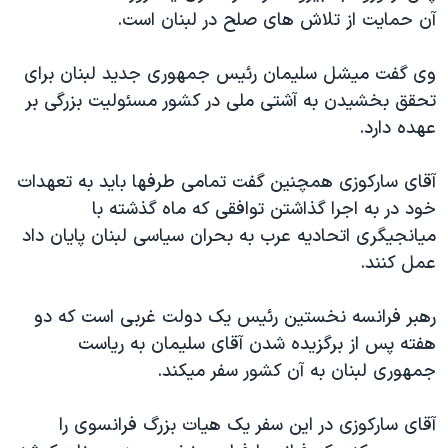
آن حمايت از تلاش های صلح در لبنان است.
دنبال کنید
مستندها
فرهنگ و زندگی
حقوق شهروندی
انتخابات ریاست جمهوری آمریکا ۲۰۲۴
وی گفت ميشل سليمان رئيس جمهوری جديد لبنان برای
اقتصادی
حمله جمهوری اسلامی به اسرائیل
تحقق بخشيدن به آشتی ملی در کشور مسئوليت بزرگی بر
عهده دارد.
رمز مهسا
علم و فناوری
زبانهای مختلف
اسرائیل در جنگ
ورزش زنان در ایران
آقای سارکوزی همچنين گفت تمامی طرفها بايد به تعهدات
گالری عکس
اعتراضات زن، زندگی، آزادی
خود در به اجرا گذاشتن توافقی که ماه گذشته با
ميانجيگری اتحاديه عرب به بحران سياسی لبنان پايان داد
آرشیو پخش زنده
مجموعه مستندهای دادخواهی
عمل کنند.
تریبونال مردمی آبان ۹۸
دادگاه حمید نوری
رهبر فرانسه نخستين رئيس يک دولت غربی است که دو
هفته پس از برگزيده شدن آقای سليمان به رياست
چهل سال گروگان‌گیری
جمهوری لبنان به آن کشور سفر ميکند.
قانون شفافیت دارائی کادر رهبری ایران
اعتراضات مردمی آبان ۹۸
آقای سارکوزی در اين سفر يک هيات بزرگ فرانسوی را