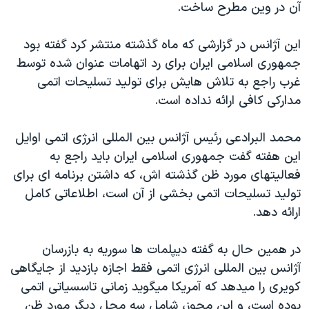
آن در وين مطرح ساخت.
دنبال کنید
مستندها
فرهنگ و زندگی
حقوق شهروندی
انتخابات ریاست جمهوری آمریکا ۲۰۲۴
اين آژانس در گزارشی که ماه گذشته منتشر کرد گفته بود
جمهوری اسلامی ايران برای رد اتهامات عنوان شده توسط
اقتصادی
حمله جمهوری اسلامی به اسرائیل
غرب راجع به تلاش هايش برای توليد تسليحات اتمی
رمز مهسا
علم و فناوری
مدارکی کافی ارائه نداده است.
زبانهای مختلف
اسرائیل در جنگ
ورزش زنان در ایران
محمد البرادعی رئيس آژانس بين المللی انرژی اتمی اوايل
گالری عکس
اعتراضات زن، زندگی، آزادی
اين هفته گفت جمهوری اسلامی ايران بايد راجع به
آرشیو پخش زنده
مجموعه مستندهای دادخواهی
فعاليتهای مورد ظن گذشته اش، که داشتن برنامه ای برای
تریبونال مردمی آبان ۹۸
توليد تسليحات اتمی بخشی از آن است، اطلاعاتی کامل
ارائه دهد.
دادگاه حمید نوری
چهل سال گروگان‌گیری
در همين حال به گفته ديپلمات ها سوريه به بازرسان
قانون شفافیت دارائی کادر رهبری ایران
آژانس بين المللی انرژی اتمی فقط اجازه بازديد از جايگاهی
کويری را ميدهد که آمريکا ميگويد زمانی تاسسياتی اتمی
اعتراضات مردمی آبان ۹۸
بوده است، و اين مجوز، شامل سه محل ديگر مورد ظن