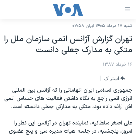
ینکهای
ابل
سترسی
شنبه ۱۷ مرداد ۱۴۰۵ ایران ۰۷:۵۸
خانه
هش
تهران گزارش آژانس اتمی سازمان ملل را
نسخه سبک وب‌سایت
ه
متکی به مدارک جعلی دانست
حتوای
موضوع ها
صلی
۱۶ خرداد ۱۳۸۷
برنامه های تلویزیونی
ایران
هش
جدول برنامه ها
ه
آمریکا
اشتراک
فحه
صفحه‌های ویژه
جهان
جمهوری اسلامی ايران اتهاماتی را که آژانس بين المللی
صلی
فرکانس‌های صدای آمریکا
انرژی اتمی راجع به نگاه داشتن فعاليت های حساس اتمی
ورزشی
جام جهانی ۲۰۲۶
هش
اش ارائه داده بود، متکی به مدارکی جعلی دانسته است.
پخش رادیویی
ه
گزیده‌ها
عملیات خشم حماسی
ستجو
۲۵۰سالگی آمریکا
ویژه برنامه‌ها
علی اصغر سلطانيه، نماينده تهران در آژانس اين نظر را
یادگیری زبان انگلیسی
امروز، پنجشنبه، در جلسه هيات مديره سی و پنج عضوی
ویدیوها
بایگانی برنامه‌های تلویزیونی