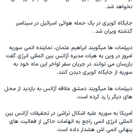
اسرائیل در جنگ
نخواهد شد.
نرگس محمدی برنده جایزه نوبل صلح
جايگاه کويری در يک حمله هوائی اسرائيل در سپتامبر
همایش محافظه‌کاران آمریکا «سی‌پک»
گذشته ويران شد .
صفحه‌های ویژه
سفر پرزیدنت ترامپ به چین
ديپلمات ها ميگويند ابراهيم عثمان، نماينده اتمی سوريه
امروز در وين به هيات مديره آژانس بين المللی انرژی گفت
بازرسان می توانند در جريان سفر اواخر اين ماه خود به
سوريه از جايگاه کويری ديدن کنند.
ديپلمات ها ميگويند دمشق علاقه آژانس به بازديد از محل
های ديگر را رد کرده است.
آمريکا به سوريه عليه اشکال تراشی در تحقيقات آژانس بين
المللی انرژی اتمی راجع به اتهامات حاکی از فعاليت های
پنهانی اتمی اش هشدار داده است.