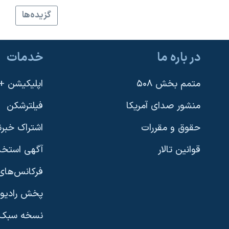
نرگس محمدی برنده جایزه نوبل صلح
گزيده‌ها
همایش محافظه‌کاران آمریکا «سی‌پک»
صفحه‌های ویژه
در باره ما
خدمات
سفر پرزیدنت ترامپ به چین
متمم بخش ۵۰۸
اپلیکیشن +VOA
منشور صدای آمریکا
فیلترشکن
حقوق و مقررات
اشتراک خبرن
قوانین تالار
آگهی استخد
فرکانس‌های 
پخش رادیو
یادگیری زبان انگلیسی
نسخه سبک 