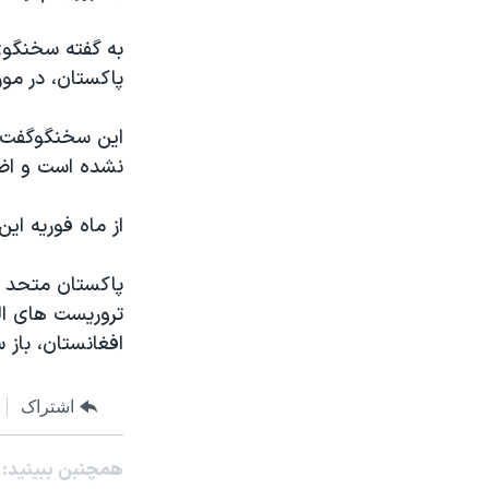
مستندها
فرهنگ و زندگی
حقوق شهروندی
انتخابات ریاست جمهوری آمریکا ۲۰۲۴
به گفته سخنگوی
پاکستان، در مور
اقتصادی
حمله جمهوری اسلامی به اسرائیل
رمز مهسا
علم و فناوری
اين سخنگوگفت بر
اسرائیل در جنگ
ورزش زنان در ایران
نشده است و اضا
گالری عکس
اعتراضات زن، زندگی، آزادی
از ماه فوريه اي
آرشیو پخش زنده
مجموعه مستندهای دادخواهی
تریبونال مردمی آبان ۹۸
پاکستان متحد ع
تروريست های الق
دادگاه حمید نوری
افغانستان، باز س
چهل سال گروگان‌گیری
قانون شفافیت دارائی کادر رهبری ایران
اشتراک
اعتراضات مردمی آبان ۹۸
همچنبن ببینید:
اسرائیل در جنگ