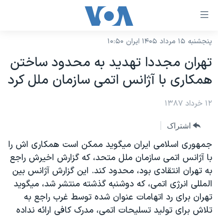
ینکهای
ابل
سترسی
پنجشنبه ۱۵ مرداد ۱۴۰۵ ایران ۱۰:۵۰
خانه
هش
تهران مجددا تهديد به محدود ساختن
نسخه سبک وب‌سایت
ه
همکاری با آژانس اتمی سازمان ملل کرد
حتوای
موضوع ها
صلی
۱۲ خرداد ۱۳۸۷
برنامه های تلویزیونی
ایران
هش
جدول برنامه ها
ه
آمریکا
اشتراک
فحه
صفحه‌های ویژه
جهان
جمهوری اسلامی ايران ميگويد ممکن است همکاری اش را
صلی
فرکانس‌های صدای آمریکا
با آژانس اتمی سازمان ملل متحد، که گزارش اخيرش راجع
ورزشی
جام جهانی ۲۰۲۶
هش
به تهران انتقادی بود، محدود کند. اين گزارش آژانس بين
پخش رادیویی
ه
گزیده‌ها
عملیات خشم حماسی
المللی انرژی اتمی، که دوشنبه گذشته منتشر شد، ميگويد
ستجو
۲۵۰سالگی آمریکا
ویژه برنامه‌ها
تهران برای رد اتهامات عنوان شده توسط غرب راجع به
یادگیری زبان انگلیسی
تلاش برای توليد تسليحات اتمی، مدرک کافی ارائه نداده
ویدیوها
بایگانی برنامه‌های تلویزیونی