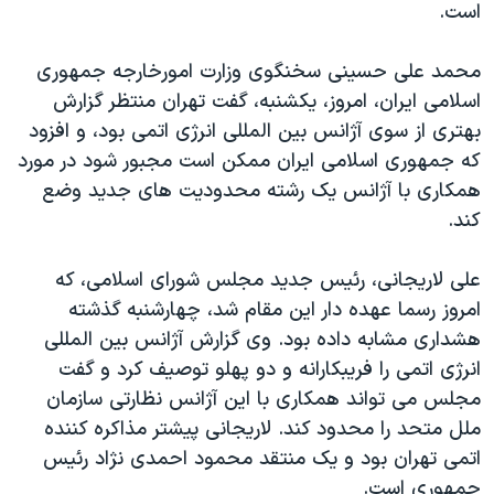
است.
دنبال کنید
مستندها
فرهنگ و زندگی
حقوق شهروندی
انتخابات ریاست جمهوری آمریکا ۲۰۲۴
محمد علی حسينی سخنگوی وزارت امورخارجه جمهوری
اسلامی ايران، امروز، يکشنبه، گفت تهران منتظر گزارش
اقتصادی
حمله جمهوری اسلامی به اسرائیل
بهتری از سوی آژانس بين المللی انرژی اتمی بود، و افزود
رمز مهسا
علم و فناوری
که جمهوری اسلامی ايران ممکن است مجبور شود در مورد
زبانهای مختلف
اسرائیل در جنگ
ورزش زنان در ایران
همکاری با آژانس يک رشته محدوديت های جديد وضع
کند.
گالری عکس
اعتراضات زن، زندگی، آزادی
آرشیو پخش زنده
مجموعه مستندهای دادخواهی
علی لاريجانی، رئيس جديد مجلس شورای اسلامی، که
تریبونال مردمی آبان ۹۸
امروز رسما عهده دار اين مقام شد، چهارشنبه گذشته
هشداری مشابه داده بود. وی گزارش آژانس بين المللی
دادگاه حمید نوری
انرژی اتمی را فريبکارانه و دو پهلو توصيف کرد و گفت
چهل سال گروگان‌گیری
مجلس می تواند همکاری با اين آژانس نظارتی سازمان
قانون شفافیت دارائی کادر رهبری ایران
ملل متحد را محدود کند. لاريجانی پيشتر مذاکره کننده
اتمی تهران بود و يک منتقد محمود احمدی نژاد رئيس
اعتراضات مردمی آبان ۹۸
جمهوری است.