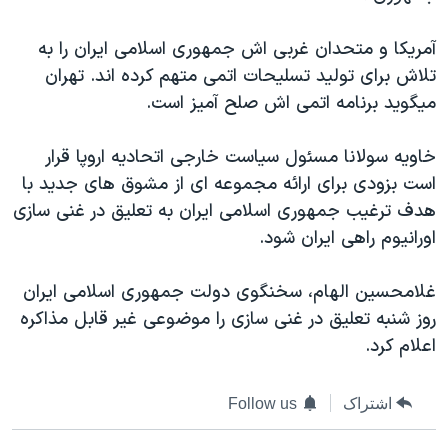
اسرائیل در جنگ
نرگس محمدی برنده جایزه نوبل صلح
آمريکا و متحدان غربی اش جمهوری اسلامی ايران را به
تلاش برای توليد تسليحات اتمی متهم کرده اند. تهران
همایش محافظه‌کاران آمریکا «سی‌پک»
ميگويد برنامه اتمی اش صلح آميز است.
صفحه‌های ویژه
سفر پرزیدنت ترامپ به چین
خاويه سولانا مسئول سياست خارجی اتحاديه اروپا قرار
است بزودی برای ارائه مجموعه ای از مشوق های جديد با
هدف ترغيب جمهوری اسلامی ايران به تعليق در غنی سازی
اورانيوم راهی ايران شود.
غلامحسين الهام، سخنگوی دولت جمهوری اسلامی ايران
روز شنبه تعليق در غنی سازی را موضوعی غير قابل مذاکره
اعلام کرد.
اشتراک
Follow us