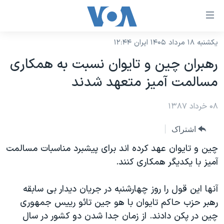
ینکهای
ابل
سترسی
یکشنبه ۱۸ مرداد ۱۴۰۵ ایران ۱۲:۴۴
خانه
هش
رهبران چين و تايوان نسبت به همکاری
نسخه سبک وب‌سایت
ه
مسالمت آميز متعهد شدند
حتوای
موضوع ها
صلی
۰۸ خرداد ۱۳۸۷
برنامه های تلویزیونی
ایران
هش
جدول برنامه ها
ه
آمریکا
اشتراک
فحه
صفحه‌های ویژه
جهان
چين و تايوان عهد کرده اند برای پيشبرد مناسبات مسالمت
صلی
فرکانس‌های صدای آمریکا
آميز با يکديگر همکاری کنند.
ورزشی
جام جهانی ۲۰۲۶
هش
پخش رادیویی
ه
گزیده‌ها
عملیات خشم حماسی
آنها اين قول را روز چهارشنبه در جريان ديدار بی سابقه
ستجو
۲۵۰سالگی آمریکا
ویژه برنامه‌ها
رهبر حزب حاکم تايوان با هو جين تائو رييس جمهوری
یادگیری زبان انگلیسی
چين در پکن دادند. از زمان جدا شدن دو کشور در سال
ویدیوها
بایگانی برنامه‌های تلویزیونی