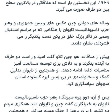
۱۹۴۹، اين نخستين بار است که ملاقاتی در بالاترين سطح
دنبال کنید
مستندها
فرهنگ و زندگی
بين دو طرف صورت می گيرد.
حقوق شهروندی
انتخابات ریاست جمهوری آمریکا ۲۰۲۴
رسانه های دولتی چين عکس های رييس جمهوری و رهبر
اقتصادی
حمله جمهوری اسلامی به اسرائیل
حزب ناسيوناليست تايوان را هنگامی که در مراسم استقبال
رمز مهسا
علم و فناوری
رسمی در تالار بزرگ خلق در پکن دست يکديگر را می
زبانهای مختلف
اسرائیل در جنگ
ورزش زنان در ایران
فشردند، نشان دادند.
گالری عکس
اعتراضات زن، زندگی، آزادی
پيش از ملاقات، هو جين تائو گفت اميد وار است دو طرف
آرشیو پخش زنده
مجموعه مستندهای دادخواهی
به آينده بنگرند و به تلاش برای توسعه مسالمت آميز
تریبونال مردمی آبان ۹۸
مناسبات ادامه ادامه دهند. او همچنين از تايوان بدليل
کمک و سخاوتمندی در پی زمين لرزه گسترده استان
دادگاه حمید نوری
سچوآن سپاسگزاری کرد.
چهل سال گروگان‌گیری
قانون شفافیت دارائی کادر رهبری ایران
پس از آن، «وو پوه سيونگ» رهبر حزب ناسيوناليست
تايوان به خبرنگاران گفت چين و تايوان بايد همکاری مردم
اعتراضات مردمی آبان ۹۸
دو کشور را برای پرهيز از جنگ مسلم سازند. او همچنين