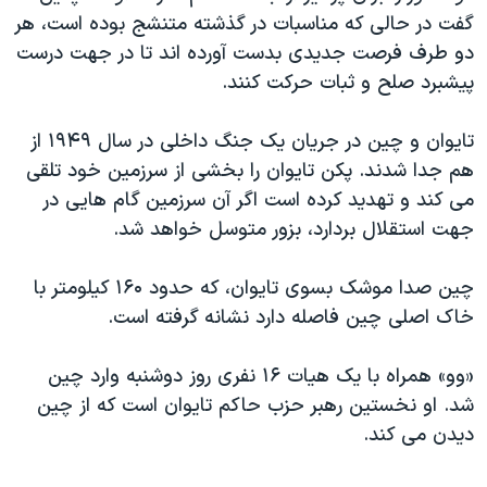
اسرائیل در جنگ
گفت در حالی که مناسبات در گذشته متنشج بوده است، هر
نرگس محمدی برنده جایزه نوبل صلح
دو طرف فرصت جديدی بدست آورده اند تا در جهت درست
پيشبرد صلح و ثبات حرکت کنند.
همایش محافظه‌کاران آمریکا «سی‌پک»
صفحه‌های ویژه
تايوان و چين در جريان يک جنگ داخلی در سال ۱۹۴۹ از
سفر پرزیدنت ترامپ به چین
هم جدا شدند. پکن تايوان را بخشی از سرزمين خود تلقی
می کند و تهديد کرده است اگر آن سرزمين گام هايی در
جهت استقلال بردارد، بزور متوسل خواهد شد.
چين صدا موشک بسوی تايوان، که حدود ۱۶۰ کيلومتر با
خاک اصلی چين فاصله دارد نشانه گرفته است.
«وو» همراه با يک هيات ۱۶ نفری روز دوشنبه وارد چين
شد. او نخستين رهبر حزب حاکم تايوان است که از چين
ديدن می کند.