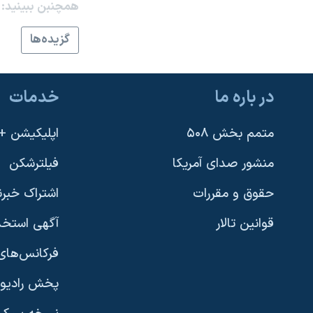
همچنبن ببینید:
نرگس محمدی برنده جایزه نوبل صلح
گزيده‌ها
همایش محافظه‌کاران آمریکا «سی‌پک»
صفحه‌های ویژه
در باره ما
خدمات
سفر پرزیدنت ترامپ به چین
متمم بخش ۵۰۸
اپلیکیشن +VOA
منشور صدای آمریکا
فیلترشکن
حقوق و مقررات
اشتراک خبرن
قوانین تالار
آگهی استخد
فرکانس‌های 
پخش رادیو
یادگیری زبان انگلیسی