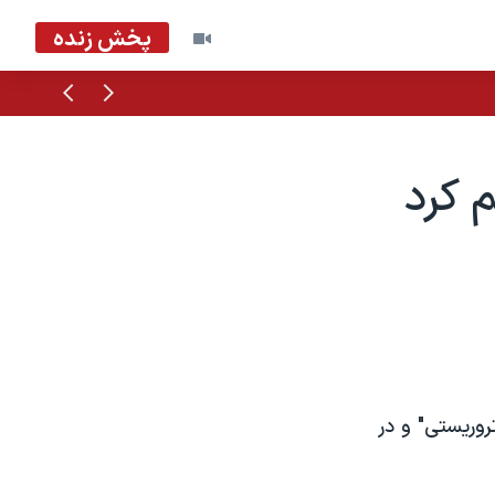
پخش زنده
قبلی
بعدی
 کرد
وریستی" و در