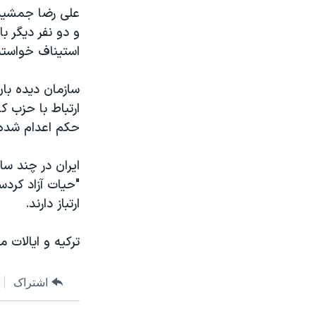
مستندها
فرهنگ و زندگی
علی رضا جمشیدی
حقوق شهروندی
انتخابات ریاست جمهوری آمریکا ۲۰۲۴
و دو نفر دیگر 
استیناف خواسته 
اقتصادی
حمله جمهوری اسلامی به اسرائیل
رمز مهسا
علم و فناوری
اسرائیل در جنگ
ورزش زنان در ایران
ارتباط با حزب 
حکم اعدام شده 
گالری عکس
اعتراضات زن، زندگی، آزادی
آرشیو پخش زنده
مجموعه مستندهای دادخواهی
ایران در چند س
تریبونال مردمی آبان ۹۸
"حیات آزاد کردس
ارتباز دارند.
دادگاه حمید نوری
چهل سال گروگان‌گیری
ترکیه و ایالات 
قانون شفافیت دارائی کادر رهبری ایران
اعتراضات مردمی آبان ۹۸
اشتراک
اسرائیل در جنگ