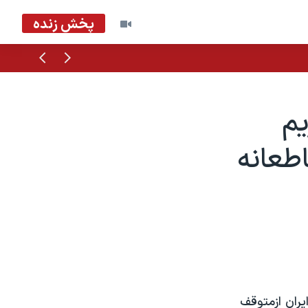
پخش زنده
قبلی
بعدی
م
طعانه
یران ازمتوقف