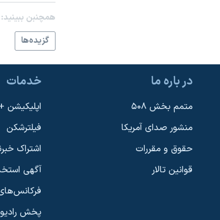
نرگس محمدی برنده جایزه نوبل صلح
همچنبن ببینید:
همایش محافظه‌کاران آمریکا «سی‌پک»
گزيده‌ها
صفحه‌های ویژه
سفر پرزیدنت ترامپ به چین
در باره ما
خدمات
متمم بخش ۵۰۸
اپلیکیشن +VOA
منشور صدای آمریکا
فیلترشکن
حقوق و مقررات
اشتراک خبرن
قوانین تالار
آگهی استخد
فرکانس‌های 
پخش رادیو