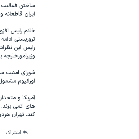
مستندها
فرهنگ و زندگی
ساختن فعالیت 
حقوق شهروندی
انتخابات ریاست جمهوری آمریکا ۲۰۲۴
ایران قاطعانه 
اقتصادی
حمله جمهوری اسلامی به اسرائیل
خانم رایس افزود
رمز مهسا
علم و فناوری
تروریستی ادامه
اسرائیل در جنگ
ورزش زنان در ایران
رایس این نظرات 
وزیرامورخارجه بری
گالری عکس
اعتراضات زن، زندگی، آزادی
آرشیو پخش زنده
مجموعه مستندهای دادخواهی
شورای امنیت سا
تریبونال مردمی آبان ۹۸
اورانیوم مشمول
دادگاه حمید نوری
آمریکا و متحدا
چهل سال گروگان‌گیری
های اتمی بزند.
قانون شفافیت دارائی کادر رهبری ایران
کند. تهران هردو
اعتراضات مردمی آبان ۹۸
اشتراک
اسرائیل در جنگ