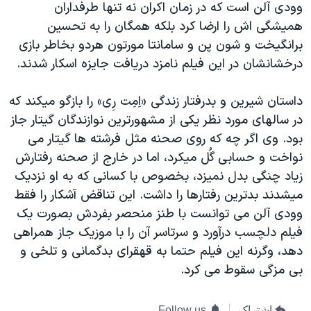
وودی آلن است که در زمان اکران نه تنها طرفداران
دنبال کنید
مستندها
فرهنگ و زندگی
هميشگی اش را ارضا کرد بلکه همگان را به تحسين
حقوق شهروندی
انتخابات ریاست جمهوری آمریکا ۲۰۲۴
برانگيخت و شون پن و سامانتا مورتون هردو بخاطر بازی
درخشانشان در اين فيلم نامزد دريافت جايزه اسکار شدند.
اقتصادی
حمله جمهوری اسلامی به اسرائیل
رمز مهسا
علم و فناوری
داستان شيرين و بدرفتار زندگی «اِمِت رِی» را بازگو ميکند که
زبانهای مختلف
اسرائیل در جنگ
ورزش زنان در ایران
در سالهای مورد نظر يکی از مشهورترين نوازندگان گيتار جاز
بود. وی اگر چه که روی صحنه مثل فرشته ها گيتار می
گالری عکس
اعتراضات زن، زندگی، آزادی
نواخت و حسابی گُل ميکرد، اما در خارج از صحنه رفتارش
آرشیو پخش زنده
مجموعه مستندهای دادخواهی
زياد چنگی بدل نميزد، بخصوص با کسانی که به او نزديک
تریبونال مردمی آبان ۹۸
ميشدند بدترين رفتارها را داشت. اين تناقض آشکار را فقط
وودی آلن می توانست با طنز منحصر بفردش بصورت يک
دادگاه حمید نوری
فيلم دلچسب درآورد و سرتاسر آن را با موزيک جاز همراهی
چهل سال گروگان‌گیری
دهد، وگرنه اين فيلم حتما به قهقرای بدگمانی و تلخی و
قانون شفافیت دارائی کادر رهبری ایران
بی مزگی سقوط می کرد.
اعتراضات مردمی آبان ۹۸
اشتراک
Follow us