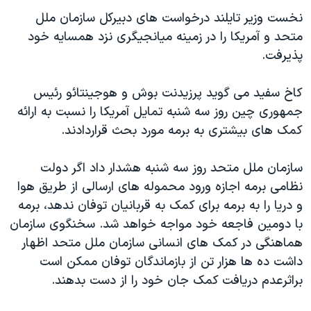
دنبال کنید
مستندها
فرهنگ و زندگی
نخست وزير تايلند درخواست های دبيرکل سازمان ملل
متحد و آمريکا را در زمينه ميانجيگری نزد همسايه خود
حقوق شهروندی
انتخابات ریاست جمهوری آمریکا ۲۰۲۴
پذيرفت.
اقتصادی
حمله جمهوری اسلامی به اسرائیل
رمز مهسا
علم و فناوری
کاخ سفيد می گويد پرزيدنت بوش و هوجينتائو رئيس
زبانهای مختلف
جمهوری چين روز سه شنبه تمايل آمريکا را نسبت به ارائه
اسرائیل در جنگ
ورزش زنان در ایران
کمک های بيشتری به برمه مورد بحث قراردادند.
گالری عکس
اعتراضات زن، زندگی، آزادی
آرشیو پخش زنده
مجموعه مستندهای دادخواهی
سازمان ملل متحد روز سه شنبه هشدار داد اگر دولت
نظامی برمه اجازه ورود محموله های ارسالی از طريق هوا
تریبونال مردمی آبان ۹۸
و دريا را به برمه برای کمک به قربانيان توفان ندهد، برمه
دادگاه حمید نوری
با دومين فاجعه خود مواجه خواهد شد. سخنگوی سازمان
چهل سال گروگان‌گیری
هماهنگی در کمک های انسانی سازمان ملل متحد اظهار
داشت ده ها هزار تن از بازماندگان توفان ممکن است
قانون شفافیت دارائی کادر رهبری ایران
براثرعدم دريافت کمک جان خود را از دست بدهند.
اعتراضات مردمی آبان ۹۸