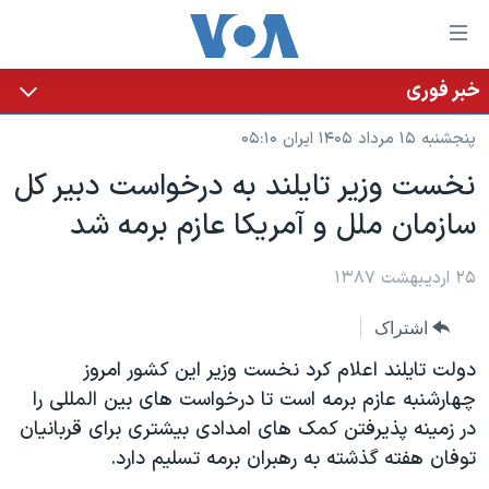
ینکهای
ابل
سترسی
خبر فوری
خانه
هش
پنجشنبه ۱۵ مرداد ۱۴۰۵ ایران ۰۵:۱۰
نسخه سبک وب‌سایت
ه
نخست وزير تايلند به درخواست دبير کل
حتوای
موضوع ها
سازمان ملل و آمريکا عازم برمه شد
صلی
برنامه های تلویزیونی
ایران
هش
جدول برنامه ها
ه
۲۵ اردیبهشت ۱۳۸۷
آمریکا
فحه
صفحه‌های ویژه
جهان
اشتراک
صلی
فرکانس‌های صدای آمریکا
ورزشی
جام جهانی ۲۰۲۶
هش
دولت تايلند اعلام کرد نخست وزير اين کشور امروز
پخش رادیویی
ه
گزیده‌ها
عملیات خشم حماسی
چهارشنبه عازم برمه است تا درخواست های بين المللی را
ستجو
در زمينه پذيرفتن کمک های امدادی بيشتری برای قربانيان
۲۵۰سالگی آمریکا
ویژه برنامه‌ها
یادگیری زبان انگلیسی
توفان هفته گذشته به رهبران برمه تسليم دارد.
ویدیوها
بایگانی برنامه‌های تلویزیونی