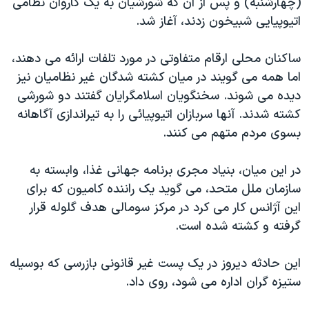
(چهارشنبه) و پس از آن که شورشيان به يک کاروان نظامی
دنبال کنید
مستندها
فرهنگ و زندگی
اتيوپيايی شبيخون زدند، آغاز شد.
حقوق شهروندی
انتخابات ریاست جمهوری آمریکا ۲۰۲۴
ساکنان محلی ارقام متفاوتی در مورد تلفات ارائه می دهند،
اقتصادی
حمله جمهوری اسلامی به اسرائیل
اما همه می گويند در ميان کشته شدگان غير نظاميان نيز
رمز مهسا
علم و فناوری
ديده می شوند. سخنگويان اسلامگرايان گفتند دو شورشی
زبانهای مختلف
کشته شدند. آنها سربازان اتيوپيائی را به تيراندازی آگاهانه
اسرائیل در جنگ
ورزش زنان در ایران
بسوی مردم متهم می کنند.
گالری عکس
اعتراضات زن، زندگی، آزادی
آرشیو پخش زنده
مجموعه مستندهای دادخواهی
در اين ميان، بنياد مجری برنامه جهانی غذا، وابسته به
سازمان ملل متحد، می گويد يک راننده کاميون که برای
تریبونال مردمی آبان ۹۸
اين آژانس کار می کرد در مرکز سومالی هدف گلوله قرار
دادگاه حمید نوری
گرفته و کشته شده است.
چهل سال گروگان‌گیری
اين حادثه ديروز در يک پست غير قانونی بازرسی که بوسيله
قانون شفافیت دارائی کادر رهبری ایران
ستيزه گران اداره می شود، روی داد.
اعتراضات مردمی آبان ۹۸