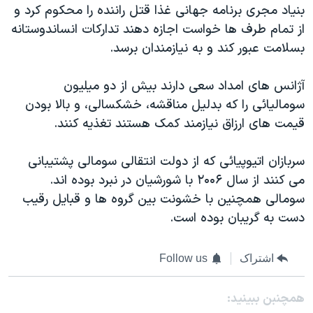
اسرائیل در جنگ
بنياد مجری برنامه جهانی غذا قتل راننده را محکوم کرد و
از تمام طرف ها خواست اجازه دهند تدارکات انساندوستانه
نرگس محمدی برنده جایزه نوبل صلح
بسلامت عبور کند و به نيازمندان برسد.
همایش محافظه‌کاران آمریکا «سی‌پک»
صفحه‌های ویژه
آژانس های امداد سعی دارند بيش از دو ميليون
سوماليائی را که بدليل مناقشه، خشکسالی، و بالا بودن
سفر پرزیدنت ترامپ به چین
قيمت های ارزاق نيازمند کمک هستند تغذيه کنند.
سربازان اتيوپيائی که از دولت انتقالی سومالی پشتيبانی
می کنند از سال ۲۰۰۶ با شورشيان در نبرد بوده اند.
سومالی همچنين با خشونت بين گروه ها و قبايل رقيب
دست به گريبان بوده است.
اشتراک
Follow us
همچنبن ببینید: