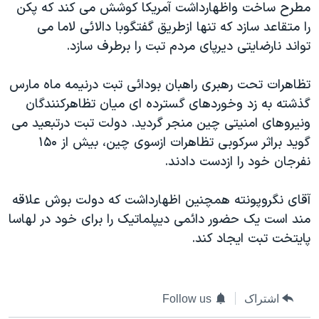
مطرح ساخت واظهارداشت آمریکا کوشش می کند که پکن
دنبال کنید
مستندها
فرهنگ و زندگی
را متقاعد سازد که تنها ازطریق گفتگوبا دالائی لاما می
حقوق شهروندی
انتخابات ریاست جمهوری آمریکا ۲۰۲۴
تواند نارضایتی دیرپای مردم تبت را برطرف سازد.
اقتصادی
حمله جمهوری اسلامی به اسرائیل
تظاهرات تحت رهبری راهبان بودائی تبت درنیمه ماه مارس
رمز مهسا
علم و فناوری
گذشته به زد وخوردهای گسترده ای میان تظاهرکنندگان
زبانهای مختلف
اسرائیل در جنگ
ورزش زنان در ایران
ونیروهای امنیتی چین منجر گردید. دولت تبت درتبعید می
گوید براثر سرکوبی تظاهرات ازسوی چین، بیش از ۱۵۰
گالری عکس
اعتراضات زن، زندگی، آزادی
نفرجان خود را ازدست دادند.
آرشیو پخش زنده
مجموعه مستندهای دادخواهی
تریبونال مردمی آبان ۹۸
آقای نگروپونته همچنین اظهارداشت که دولت بوش علاقه
مند است یک حضور دائمی دیپلماتیک را برای خود در لهاسا
دادگاه حمید نوری
پایتخت تبت ایجاد کند.
چهل سال گروگان‌گیری
قانون شفافیت دارائی کادر رهبری ایران
اعتراضات مردمی آبان ۹۸
اشتراک
Follow us