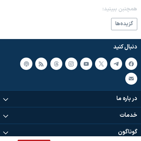
اسرائیل در جنگ
همچنبن ببینید:
نرگس محمدی برنده جایزه نوبل صلح
گزيده‌ها
همایش محافظه‌کاران آمریکا «سی‌پک»
صفحه‌های ویژه
دنبال کنید
سفر پرزیدنت ترامپ به چین
در باره ما
خدمات
گوناگون