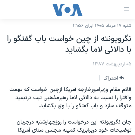
ینکهای
ابل
سترسی
شنبه ۱۷ مرداد ۱۴۰۵ ایران ۱۲:۵۶
خانه
هش
نگروپونته از چین خواست باب گفتگو را
نسخه سبک وب‌سایت
ه
با دالائی لاما بگشاید
حتوای
موضوع ها
صلی
۰۵ اردیبهشت ۱۳۸۷
برنامه های تلویزیونی
ایران
هش
جدول برنامه ها
ه
آمریکا
اشتراک
فحه
صفحه‌های ویژه
جهان
قائم مقام وزیرامورخارجه آمریکا ازچین خواست که تهمت
صلی
فرکانس‌های صدای آمریکا
وافترا را نسبت به دالائی لاما رهبرمذهبی تبت درتبعید
ورزشی
جام جهانی ۲۰۲۶
هش
متوقف سازد و باب گفتگو را با وی بگشاید.
پخش رادیویی
ه
گزیده‌ها
عملیات خشم حماسی
ستجو
۲۵۰سالگی آمریکا
ویژه برنامه‌ها
جان نگروپونته این درخواست را روزچهارشنبه درجریان
یادگیری زبان انگلیسی
توضیحات خود دربرابریک کمیته مجلس سنای آمریکا
ویدیوها
بایگانی برنامه‌های تلویزیونی