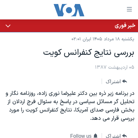
ینکهای
ابل
سترسی
خبر فوری
خانه
هش
یکشنبه ۱۸ مرداد ۱۴۰۵ ایران ۰۲:۰۱
نسخه سبک وب‌سایت
ه
بررسی نتايج کنفرانس کويت
حتوای
موضوع ها
صلی
برنامه های تلویزیونی
۰۵ اردیبهشت ۱۳۸۷
ایران
هش
جدول برنامه ها
ه
آمریکا
اشتراک
فحه
صفحه‌های ویژه
جهان
در برنامه زير ذره بين دکتر عليرضا نوری زاده، روزنامه نگار و
صلی
فرکانس‌های صدای آمریکا
ورزشی
جام جهانی ۲۰۲۶
تحليل گر مسائل سياسی در پاسخ به سئوال فرج اردلان از
هش
بخش فارسی صدای آمريکا، نتايج کنفرانس کويت را مورد
پخش رادیویی
ه
گزیده‌ها
عملیات خشم حماسی
بررسی قرار می دهد.
ستجو
۲۵۰سالگی آمریکا
ویژه برنامه‌ها
یادگیری زبان انگلیسی
ویدیوها
بایگانی برنامه‌های تلویزیونی
اشتراک
Follow us