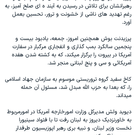
رهبرانشان برای تلاش در رسيدن به آيند ه ای صلح آميز، به
دنبال کنید
مستندها
فرهنگ و زندگی
رغم تهديد های ناشی از خشونت و ترور، تحسين بعمل
حقوق شهروندی
انتخابات ریاست جمهوری آمریکا ۲۰۲۴
آورد.
اقتصادی
حمله جمهوری اسلامی به اسرائیل
پرزيدنت بوش همچنين امروز، جمعه، يادبود بيست و
رمز مهسا
علم و فناوری
زبانهای مختلف
پنجمين سالگرد بمب گذاری و انفجاری مرگبار در سفارت
اسرائیل در جنگ
ورزش زنان در ایران
آمريکا در بيروت را برگزار ميکند، که به کشته شدن هفده
گالری عکس
اعتراضات زن، زندگی، آزادی
آمريکائی و سی و پنج لبنانی منجر شد.
آرشیو پخش زنده
مجموعه مستندهای دادخواهی
کاخ سفيد گروه تروريستی موسوم به سازمان جهاد اسلامی
تریبونال مردمی آبان ۹۸
را، که بعدا به حزب الله مبدل شد، مسئول آن حمله
دادگاه حمید نوری
ميداند.
چهل سال گروگان‌گیری
ديويد ولش مديرکل وزارت امورخارجه آمريکا در امورمربوط
قانون شفافیت دارائی کادر رهبری ایران
به خاورنزديک ديروز به لبنان رفت تا با فئواد سينيورا
اعتراضات مردمی آبان ۹۸
نخست وزير لبنان، و نبيه بری رهبر اپوزيسيون طرفدار