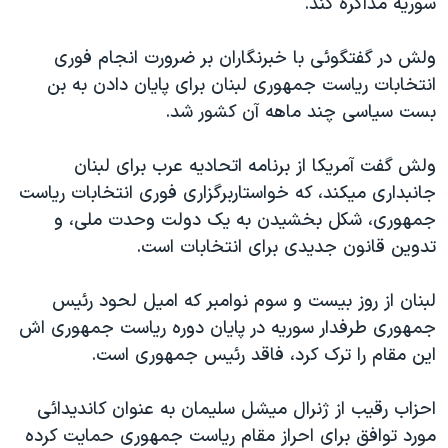
سوريه مذاکره کند.
اسرائیل در جنگ
نرگس محمدی برنده جایزه نوبل صلح
ولش در گفتگوئی با خبرنگاران بر ضرورت انجام فوری
همایش محافظه‌کاران آمریکا «سی‌پک»
انتخابات رياست جمهوری لبنان برای پايان دادن به بن
بست سياسی چند ماهه آن کشور شد.
صفحه‌های ویژه
سفر پرزیدنت ترامپ به چین
ولش گفت آمريکا از برنامه اتحاديه عرب برای لبنان
جانبداری ميکند، که خواستاربرگزاری فوری انتخابات رياست
جمهوری، شکل بخشيدن به يک دولت وحدت ملی، و
تدوين قانون جديدی برای انتخابات است.
لبنان از روز بيست و سوم نوامبر که اميل لحود رئيس
جمهوری طرفدار سوريه در پايان دوره رياست جمهوری اش
اين مقام را ترک کرد، فاقد رئيس جمهوری است.
احزاب رقيب از ژنرال ميشل سليمان به عنوان کانديدائی
مورد توافق برای احراز مقام رياست جمهوری حمايت کرده