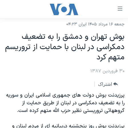
ینکهای
ابل
سترسی
جمعه ۱۶ مرداد ۱۴۰۵ ایران ۰۴:۲۳
خانه
هش
بوش تهران و دمشق را به تضعيف
نسخه سبک وب‌سایت
ه
دمکراسی در لبنان با حمايت از تروريسم
حتوای
موضوع ها
متهم کرد
صلی
برنامه های تلویزیونی
ایران
هش
۳۰ فروردین ۱۳۸۷
جدول برنامه ها
ه
آمریکا
فحه
صفحه‌های ویژه
جهان
اشتراک
صلی
فرکانس‌های صدای آمریکا
ورزشی
جام جهانی ۲۰۲۶
پرزيدنت بوش دولت های جمهوری اسلامی ايران و سوريه
هش
پخش رادیویی
را به تضعيف دمکراسی در لبنان از طريق حمايت از
ه
گزیده‌ها
عملیات خشم حماسی
گروههائی تروريستی نظير حزب الله متهم کرده است.
ستجو
۲۵۰سالگی آمریکا
ویژه برنامه‌ها
یادگیری زبان انگلیسی
ویدیوها
بایگانی برنامه‌های تلویزیونی
پرزيدنت بوش روز پنجشنبه دربيانيه ای از مردم لبنان و