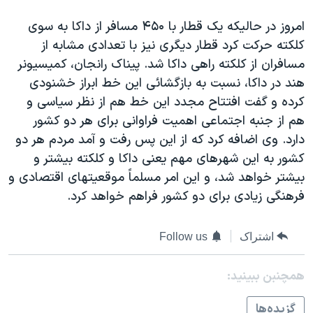
دنبال کنید
مستندها
فرهنگ و زندگی
امروز در حاليکه يک قطار با ۴۵۰ مسافر از داکا به سوی
حقوق شهروندی
انتخابات ریاست جمهوری آمریکا ۲۰۲۴
کلکته حرکت کرد قطار ديگری نيز با تعدادی مشابه از
مسافران از کلکته راهی داکا شد. پيناک رانجان، کميسيونر
اقتصادی
حمله جمهوری اسلامی به اسرائیل
هند در داکا، نسبت به بازگشائی اين خط ابراز خشنودی
رمز مهسا
علم و فناوری
کرده و گفت افتتاح مجدد اين خط هم از نظر سياسی و
زبانهای مختلف
اسرائیل در جنگ
ورزش زنان در ایران
هم از جنبه اجتماعی اهميت فراوانی برای هر دو کشور
دارد. وی اضافه کرد که از اين پس رفت و آمد مردم هر دو
گالری عکس
اعتراضات زن، زندگی، آزادی
کشور به اين شهرهای مهم يعنی داکا و کلکته بيشتر و
آرشیو پخش زنده
مجموعه مستندهای دادخواهی
بيشتر خواهد شد، و اين امر مسلماً موقعيتهای اقتصادی و
تریبونال مردمی آبان ۹۸
فرهنگی زيادی برای دو کشور فراهم خواهد کرد.
دادگاه حمید نوری
اشتراک
Follow us
چهل سال گروگان‌گیری
قانون شفافیت دارائی کادر رهبری ایران
همچنبن ببینید:
اعتراضات مردمی آبان ۹۸
گزيده‌ها