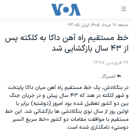
ینکهای
ابل
سترسی
جمعه ۱۶ مرداد ۱۴۰۵ ایران ۲۳:۰۵
خانه
هش
خط مستقيم راه آهن داکا به کلکته پس
نسخه سبک وب‌سایت
ه
از ۴۳ سال بازگشايی شد
حتوای
موضوع ها
صلی
۲۶ فروردین ۱۳۸۷
برنامه های تلویزیونی
ایران
هش
جدول برنامه ها
ه
آمریکا
اشتراک
فحه
صفحه‌های ویژه
جهان
در بنگلادش، يک خط مستقيم راه آهن ميان داکا پايتخت
صلی
فرکانس‌های صدای آمریکا
و شهر کلکته در هند که ۴۳ سال پيش و در جريان جنگ
ورزشی
جام جهانی ۲۰۲۶
هش
بين دو کشور تعطيل شده بود امروز (دوشنبه) برابر با
پخش رادیویی
ه
گزیده‌ها
عملیات خشم حماسی
اولين روز از سال نوی بنگلادشی ها بازگشائی شد. اين خط
ستجو
۲۵۰سالگی آمریکا
ویژه برنامه‌ها
مستقيم با موافقت مقامات دو کشور «خط سريع السير
یادگیری زبان انگلیسی
دوستی» نامگذاری شده است.
ویدیوها
بایگانی برنامه‌های تلویزیونی