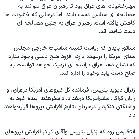
مهارخشونت های عراق بود تا رهبران عراق بتوانند به
دنبال کنید
مستندها
فرهنگ و زندگی
مصالحه ای سياسی دست يابند، اما درحالی که خشونت ها
حقوق شهروندی
انتخابات ریاست جمهوری آمریکا ۲۰۲۴
کاهش يافته است، رهبران عراق به چنين مصالحه ای
اقتصادی
حمله جمهوری اسلامی به اسرائیل
دست نيافته اند.
رمز مهسا
علم و فناوری
زبانهای مختلف
سناتور بايدن که رياست کميته مناسبات خارجی مجلس
اسرائیل در جنگ
ورزش زنان در ایران
سنای آمريکا را برعهده دارد، افزود هيچ دليلی وجود ندارد
گالری عکس
اعتراضات زن، زندگی، آزادی
که نشان دهد عراق درآينده ای نزديک خواهد توانست به
صلح دست يابد وخود را اداره کند.
آرشیو پخش زنده
مجموعه مستندهای دادخواهی
تریبونال مردمی آبان ۹۸
ژنرال ديويد پتريس، فرمانده کل نيروهای آمريکا درعراق، و
دادگاه حمید نوری
رايان کراکر، سفيرآمريکا دربغداد، درسفرهفته آينده خود به
واشنگتن کنگره را درجريان نتايج افزايش نيروها قرارخواهند
چهل سال گروگان‌گیری
داد.
قانون شفافیت دارائی کادر رهبری ایران
اعتراضات مردمی آبان ۹۸
انتظارمی رود که ژنرال پتريس وآقای کراکر افزايش نيروهای