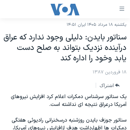
ینکهای
ابل
سترسی
یکشنبه ۱۸ مرداد ۱۴۰۵ ایران ۱۴:۵۱
خانه
هش
سناتور بايدن: دليلی وجود ندارد که عراق
نسخه سبک وب‌سایت
ه
درآينده نزديک بتواند به صلح دست
حتوای
موضوع ها
يابد وخود را اداره کند
صلی
برنامه های تلویزیونی
ایران
هش
۱۸ فروردین ۱۳۸۷
جدول برنامه ها
ه
آمریکا
فحه
صفحه‌های ویژه
جهان
اشتراک
صلی
فرکانس‌های صدای آمریکا
ورزشی
جام جهانی ۲۰۲۶
يک سناتور سرشناس دمکرات اعلام کرد افزايش نيروهای
هش
پخش رادیویی
آمريکا درعراق نتيجه ای نداشته است.
ه
گزیده‌ها
عملیات خشم حماسی
ستجو
۲۵۰سالگی آمریکا
ویژه برنامه‌ها
یادگیری زبان انگلیسی
سناتور جوزف بايدن روزشنبه درسخنرانی راديوئی هفتگی
ویدیوها
بایگانی برنامه‌های تلویزیونی
دمکرات ها اظهارداشت هدف ازافزايش نيروهای آمريکا،