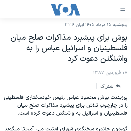
ینکهای
ابل
سترسی
پنجشنبه ۱۵ مرداد ۱۴۰۵ ایران ۱۳:۱۶
خانه
هش
بوش برای پيشبرد مذاکرات صلح ميان
نسخه سبک وب‌سایت
ه
فلسطينيان و اسرائيل عباس را به
حتوای
موضوع ها
واشنگتن دعوت کرد
صلی
برنامه های تلویزیونی
ایران
هش
۰۸ فروردین ۱۳۸۷
جدول برنامه ها
ه
آمریکا
فحه
صفحه‌های ویژه
جهان
اشتراک
صلی
فرکانس‌های صدای آمریکا
ورزشی
جام جهانی ۲۰۲۶
پرزيدنت بوش محمود عباس رئيس خودمختاری فلسطينی
هش
پخش رادیویی
را در چارچوب تلاش برای پيشبرد مذاکرات صلح ميان
ه
گزیده‌ها
عملیات خشم حماسی
فلسطينيان و اسرائيل به واشنگتن دعوت کرده است.
ستجو
۲۵۰سالگی آمریکا
ویژه برنامه‌ها
یادگیری زبان انگلیسی
ویدیوها
بایگانی برنامه‌های تلویزیونی
گوردون جاندرو سخنگوی شورای امتيت ملی آمريکا ميگويد