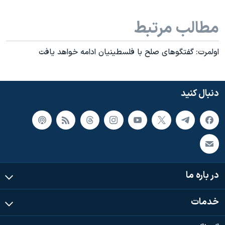
اسرائیل در جنگ
نرگس محمدی برنده جایزه نوبل صلح
مطالب مرتبط
همایش محافظه‌کاران آمریکا «سی‌پک»
اولمرت: گفتگوهای صلح با فلسطینیان ادامه خواهد یافت
صفحه‌های ویژه
سفر پرزیدنت ترامپ به چین
دنبال کنید
در باره ما
خدمات