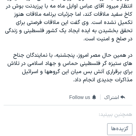
انتظار ميرود آقای عباس اوايل ماه مه با پرزيدنت بوش در
دنبال کنید
مستندها
فرهنگ و زندگی
کاخ سفيد ملاقات کند، اما جزئيات برنامه ملاقات هنوز
حقوق شهروندی
انتخابات ریاست جمهوری آمریکا ۲۰۲۴
تکميل نشده است. وی گفت اين ملاقات فرصتی برای
اقتصادی
حمله جمهوری اسلامی به اسرائیل
تحقق بخشيدن به ايده ايجاد يک کشور فلسطينی و زندگی
در صلح و امنيت است.
رمز مهسا
علم و فناوری
زبانهای مختلف
اسرائیل در جنگ
ورزش زنان در ایران
در همين حال مصر امروز، پنجشنبه، با نمايندگان جناح
گالری عکس
اعتراضات زن، زندگی، آزادی
های ستيزه گر فلسطينی حماس و جهاد اسلامی در تلاش
برای برقراری آتش بس ميان اين گروهها و اسرائيل
آرشیو پخش زنده
مجموعه مستندهای دادخواهی
مذاکرات جديدی انجام داد.
تریبونال مردمی آبان ۹۸
دادگاه حمید نوری
اشتراک
Follow us
چهل سال گروگان‌گیری
همچنبن ببینید:
قانون شفافیت دارائی کادر رهبری ایران
اعتراضات مردمی آبان ۹۸
گزيده‌ها