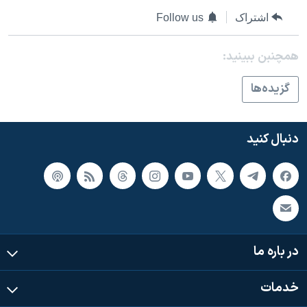
اسرائیل در جنگ
اشتراک
Follow us
نرگس محمدی برنده جایزه نوبل صلح
همایش محافظه‌کاران آمریکا «سی‌پک»
همچنبن ببینید:
صفحه‌های ویژه
گزيده‌ها
سفر پرزیدنت ترامپ به چین
دنبال کنید
در باره ما
خدمات