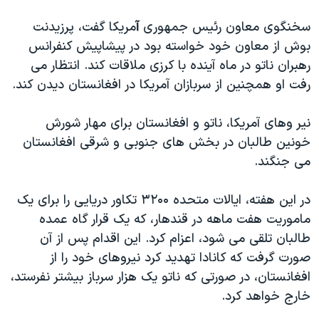
دنبال کنید
مستندها
فرهنگ و زندگی
سخنگوی معاون رئيس جمهوری
آ
مريکا گفت، پرزيدنت
حقوق شهروندی
انتخابات ریاست جمهوری آمریکا ۲۰۲۴
بوش از معاون خود خواسته بود در پيشاپيش کنفرانس
رهبران ناتو در ماه آينده با کرزی ملاقات کند. انتظار می
اقتصادی
حمله جمهوری اسلامی به اسرائیل
رفت او همچنين از سربازان آمريکا در افغانستان ديدن کند.
رمز مهسا
علم و فناوری
زبانهای مختلف
اسرائیل در جنگ
ورزش زنان در ایران
نير وهای آمريکا، ناتو و افغانستان برای مهار شورش
خونين طالبان در بخش های جنوبی و شرقی افغانستان
گالری عکس
اعتراضات زن، زندگی، آزادی
می جنگند.
آرشیو پخش زنده
مجموعه مستندهای دادخواهی
تریبونال مردمی آبان ۹۸
در اين هفته، ايالات متحده ۳۲۰۰ تکاور دريايی را برای يک
ماموريت هفت ماهه در قندهار، که يک قرار گاه عمده
دادگاه حمید نوری
طالبان تلقی می شود، اعزام کرد. اين اقدام پس از آن
چهل سال گروگان‌گیری
صورت گرفت که کانادا تهديد کرد نيروهای خود را از
قانون شفافیت دارائی کادر رهبری ایران
افغانستان، در صورتی که ناتو يک هزار سرباز بيشتر نفرستد،
خارج خواهد کرد.
اعتراضات مردمی آبان ۹۸