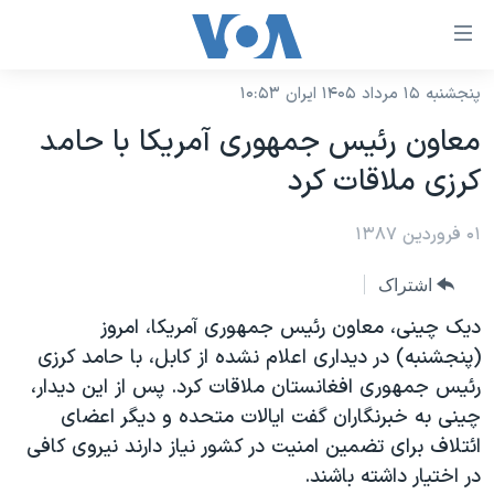
ینکهای
ابل
سترسی
پنجشنبه ۱۵ مرداد ۱۴۰۵ ایران ۱۰:۵۳
خانه
هش
معاون رئيس جمهوری آمريکا با حامد
نسخه سبک وب‌سایت
ه
کرزی ملاقات کرد
حتوای
موضوع ها
صلی
۰۱ فروردین ۱۳۸۷
برنامه های تلویزیونی
ایران
هش
جدول برنامه ها
ه
آمریکا
اشتراک
فحه
صفحه‌های ویژه
جهان
ديک چينی، معاون رئيس جمهوری آمريکا، امروز
صلی
فرکانس‌های صدای آمریکا
(پنجشنبه) در ديداری اعلام نشده از کابل، با حامد کرزی
ورزشی
جام جهانی ۲۰۲۶
هش
رئيس جمهوری افغانستان ملاقات کرد. پس از اين ديدار،
پخش رادیویی
ه
گزیده‌ها
عملیات خشم حماسی
چينی به خبرنگاران گفت ايالات متحده و ديگر اعضای
ستجو
۲۵۰سالگی آمریکا
ویژه برنامه‌ها
ائتلاف برای تضمين امنيت در کشور نياز دارند نيروی کافی
یادگیری زبان انگلیسی
در اختيار داشته باشند.
ویدیوها
بایگانی برنامه‌های تلویزیونی