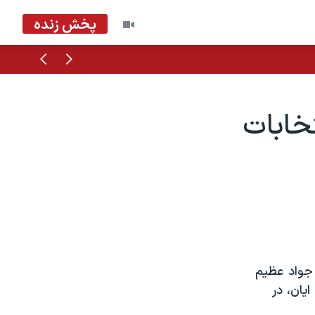
پخش زنده
قبلی
بعدی
تخابات
 جواد عظيم
يان، در