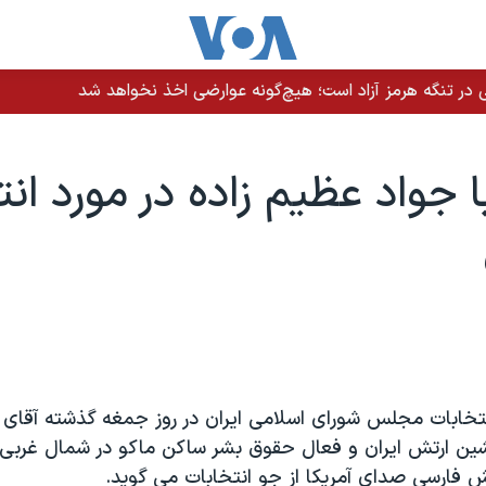
 در تنگه هرمز آزاد است؛ هیچ‌گونه عوارضی اخذ نخواهد شد
ا جواد عظيم زاده در مورد ان
انتخابات مجلس شورای اسلامی ايران در روز جمغه گذشته آقای
ين ارتش ايران و فعال حقوق بشر ساکن ماکو در شمال غربی ا
 فارسی صدای آمريکا از جو انتخابات می گويد.