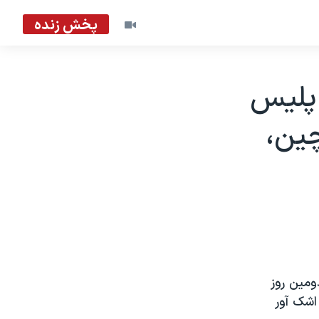
پخش زنده
 پليس
چين،
ومين روز
 اشک آور