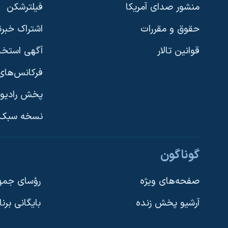
منشور صدای آمریکا
فیلترشکن
حقوق و مقررات
اشتراک خبرن
قوانین تالار
آگهی استخد
فرکانس‌های 
پخش رادیو
یادگیری زبان انگلیسی
نسخه سبک 
دنبال کنید
گوناگون
صفحه‌های ویژه
رؤسای جمهو
آرشیو پخش زنده
بایگانی برن
زبانهای مختلف