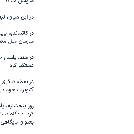
متوسل شدند.
مستندها
فرهنگ و زندگی
حقوق شهروندی
انتخابات ریاست جمهوری آمریکا ۲۰۲۴
در اين ميان، تب
اقتصادی
حمله جمهوری اسلامی به اسرائیل
رمز مهسا
علم و فناوری
سازمان ملل متحد
اسرائیل در جنگ
ورزش زنان در ایران
گالری عکس
اعتراضات زن، زندگی، آزادی
دستگير کرد.
آرشیو پخش زنده
مجموعه مستندهای دادخواهی
تریبونال مردمی آبان ۹۸
در نقطه ديگری ا
دادگاه حمید نوری
آشوبزده خود در 
چهل سال گروگان‌گیری
قانون شفافیت دارائی کادر رهبری ایران
کرد. دادگاه دست
اعتراضات مردمی آبان ۹۸
بعنوان پايگاهی
اسرائیل در جنگ