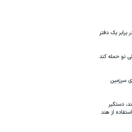
ای برهم زدن تظاهرات حدود ۲۰۰ معترض در برابر يک دفتر
ر دهلی نو حمله کند
وی سرزمين
 بزنند، دستگير
ستفاده از هند