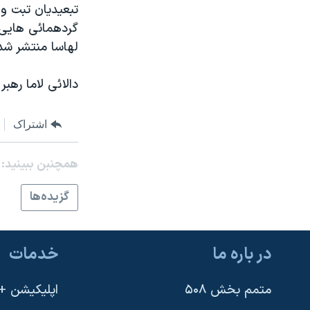
تبعيديان تبت و 
نرگس محمدی برنده جایزه نوبل صلح
گردهمائی هايی 
همایش محافظه‌کاران آمریکا «سی‌پک»
لهاسا منتشر شد،
صفحه‌های ویژه
دالائی لاما رهب
سفر پرزیدنت ترامپ به چین
اشتراک
همچنبن ببینید:
گزيده‌ها
در باره ما
خدمات
متمم بخش ۵۰۸
اپلیکیشن +VOA