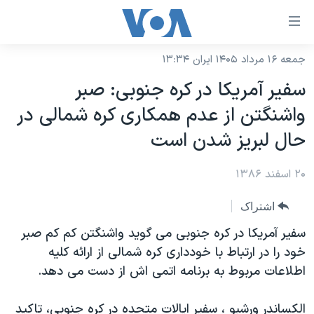
ینکهای
ابل
سترسی
جمعه ۱۶ مرداد ۱۴۰۵ ایران ۱۳:۳۴
خانه
هش
سفير آمريکا در کره جنوبی: صبر
نسخه سبک وب‌سایت
ه
واشنگتن از عدم همکاری کره شمالی در
حتوای
موضوع ها
حال لبريز شدن است
صلی
برنامه های تلویزیونی
ایران
هش
۲۰ اسفند ۱۳۸۶
جدول برنامه ها
ه
آمریکا
فحه
صفحه‌های ویژه
جهان
اشتراک
صلی
فرکانس‌های صدای آمریکا
ورزشی
جام جهانی ۲۰۲۶
سفير آمريکا در کره جنوبی می گويد واشنگتن کم کم صبر
هش
پخش رادیویی
خود را در ارتباط با خودداری کره شمالی از ارائه کليه
ه
گزیده‌ها
عملیات خشم حماسی
اطلاعات مربوط به برنامه اتمی اش از دست می دهد.
ستجو
۲۵۰سالگی آمریکا
ویژه برنامه‌ها
یادگیری زبان انگلیسی
ویدیوها
بایگانی برنامه‌های تلویزیونی
الکساندر ورشبو ، سفير ايالات متحده در کره جنوبی، تاکيد