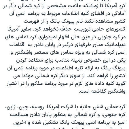
کرد آمريکا تا زمانيکه علامت مشخصی از کره شمالی دائر بر
دنبال کنید
مستندها
فرهنگ و زندگی
آمادگی در افشای کليه اطلاعات مربوط به برنامه اتمی آن
حقوق شهروندی
انتخابات ریاست جمهوری آمریکا ۲۰۲۴
کشور مشاهده نکند نام پيونگ يانگ را از فهرست
اقتصادی
حمله جمهوری اسلامی به اسرائیل
کشورهای حامی تروريسم حذف نخواهد کرد. سفير آمريکا
در کره جنوبی در عين حال اظهار اميدواری کرد تماس های
رمز مهسا
علم و فناوری
زبانهای مختلف
ديپلماتيک ميان طرفهای درگير در پايان دادن به اقدامات
اسرائیل در جنگ
ورزش زنان در ایران
اتمی کره شمالی به ويژه تماس های مستمر واشنگتن و
گالری عکس
اعتراضات زن، زندگی، آزادی
پکن در اين خصوص زمينه مناسب برای متقاعد کردن
پيونگ يانگ به ارائه کليه اطلاعات در مورد برنامه اتمی آن
آرشیو پخش زنده
مجموعه مستندهای دادخواهی
کشور را فراهم کند. از سوی ديگر کره شمالی موکدا می
تریبونال مردمی آبان ۹۸
گويد کليه داده های لازم در مورد برنامه مذکور را در اختيار
دادگاه حمید نوری
واشنگتن گذاشته است.
چهل سال گروگان‌گیری
گردهمآيی شش جانبه با شرکت آمريکا، روسيه، چين، ژاپن،
قانون شفافیت دارائی کادر رهبری ایران
کره جنوبی، و کره شمالی به منظور پايان دادن مسالمت
اعتراضات مردمی آبان ۹۸
آميز به برنامه اتمی پيونگ يانگ تشکيل شده و آخرين