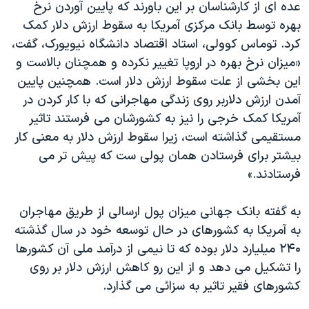
اسرائیل در جنگ
عده ای از کارشناسان بر اين باورند که پايين آوردن نرخ
بهره توسط بانک مرکزی آمريکا به سقوط ارزش دلار کمک
نرگس محمدی برنده جایزه نوبل صلح
کرد. توماس کوولی، استاد اقتصاد دانشگاه نيويورک، گفت،
همایش محافظه‌کاران آمریکا «سی‌پک»
«ميزان نرخ بهره در اروپا تغيير نکرده و همچنان بالاست و
صفحه‌های ویژه
اين بخشی از علت سقوط ارزش دلار است. همچنين پايين
آمدن ارزش دلاربر روی زندگی مهاجرانی که با کار کردن در
سفر پرزیدنت ترامپ به چین
آمريکا کمک خرجی را نيز به کشورشان می فرستند تاثير
مستقيمی گذاشته است، زيرا سقوط ارزش دلار به معنی کار
بيشتر برای فرستادن همان پولی ست که پيش تر می
فرستادند.»
به گفته بانک جهانی ميزان پول ارسالی از طريق مهاجران
به آمريکا به کشورهای در حال توسعه خود در سال گذشته
۲۴۰ ميليارد دلار بوده که تا نيمی از درآمد ملی آن کشورها
را تشکيل می دهد و از اين رو کاهش ارزش دلار بر روی
کشورهای فقير تاثير به سزائی می گذارد.