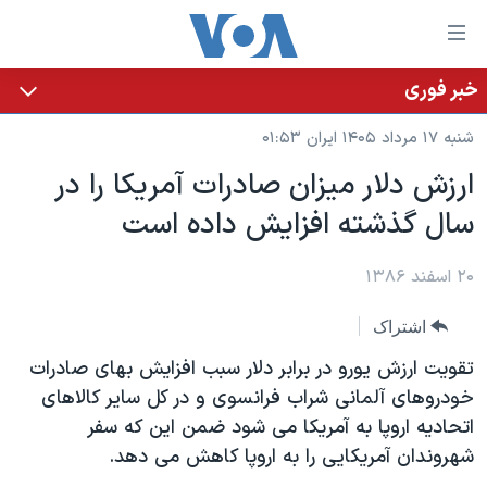
ینکهای
ابل
سترسی
خبر فوری
خانه
هش
شنبه ۱۷ مرداد ۱۴۰۵ ایران ۰۱:۵۳
نسخه سبک وب‌سایت
ه
ارزش دلار ميزان صادرات آمريکا را در
حتوای
موضوع ها
سال گذشته افزايش داده است
صلی
برنامه های تلویزیونی
ایران
هش
جدول برنامه ها
ه
۲۰ اسفند ۱۳۸۶
آمریکا
فحه
صفحه‌های ویژه
جهان
اشتراک
صلی
فرکانس‌های صدای آمریکا
ورزشی
جام جهانی ۲۰۲۶
هش
تقويت ارزش يورو در برابر دلار سبب افزايش بهای صادرات
پخش رادیویی
ه
گزیده‌ها
عملیات خشم حماسی
خودروهای آلمانی شراب فرانسوی و در کل ساير کالاهای
ستجو
اتحاديه اروپا به آمريکا می شود ضمن اين که سفر
۲۵۰سالگی آمریکا
ویژه برنامه‌ها
یادگیری زبان انگلیسی
شهروندان آمريکايی را به اروپا کاهش می دهد.
ویدیوها
بایگانی برنامه‌های تلویزیونی