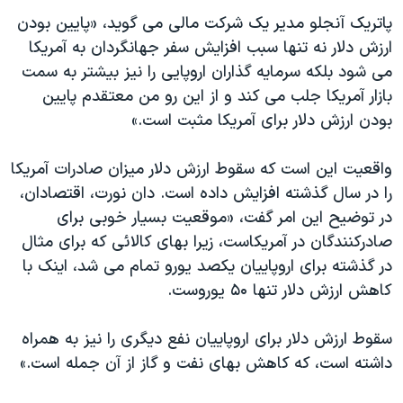
دنبال کنید
مستندها
فرهنگ و زندگی
پاتريک آنجلو مدير يک شرکت مالی می گويد، «پايين بودن
ارزش دلار نه تنها سبب افزايش سفر جهانگردان به آمريکا
حقوق شهروندی
انتخابات ریاست جمهوری آمریکا ۲۰۲۴
می شود بلکه سرمايه گذاران اروپايی را نيز بيشتر به سمت
اقتصادی
حمله جمهوری اسلامی به اسرائیل
بازار آمريکا جلب می کند و از اين رو من معتقدم پايين
رمز مهسا
علم و فناوری
بودن ارزش دلار برای آمريکا مثبت است.»
زبانهای مختلف
اسرائیل در جنگ
ورزش زنان در ایران
واقعيت اين است که سقوط ارزش دلار ميزان صادرات آمريکا
گالری عکس
اعتراضات زن، زندگی، آزادی
را در سال گذشته افزايش داده است. دان نورت، اقتصادان،
آرشیو پخش زنده
مجموعه مستندهای دادخواهی
در توضيح اين امر گفت، «موقعيت بسيار خوبی برای
صادرکنندگان در آمريکاست، زيرا بهای کالائی که برای مثال
تریبونال مردمی آبان ۹۸
در گذشته برای اروپاييان يکصد يورو تمام می شد، اينک با
دادگاه حمید نوری
کاهش ارزش دلار تنها ۵۰ يوروست.
چهل سال گروگان‌گیری
سقوط ارزش دلار برای اروپاييان نفع ديگری را نيز به همراه
قانون شفافیت دارائی کادر رهبری ایران
داشته است، که کاهش بهای نفت و گاز از آن جمله است.»
اعتراضات مردمی آبان ۹۸