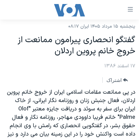
ینکهای
ابل
سترسی
پنجشنبه ۱۵ مرداد ۱۴۰۵ ایران ۰۸:۱۷
خانه
هش
گفتگو انحصاری پيرامون ممانعت از
نسخه سبک وب‌سایت
ه
خروج خانم پروين اردلان
حتوای
موضوع ها
صلی
۱۷ اسفند ۱۳۸۶
برنامه های تلویزیونی
ایران
هش
جدول برنامه ها
ه
آمریکا
اشتراک
فحه
صفحه‌های ویژه
جهان
در پی ممانعت مقامات اسلامی ايران از خروج خانم پروين
صلی
فرکانس‌های صدای آمریکا
اردلان، فعال جنبش زنان و روزنامه نگار ايرانی، از خاک
ورزشی
جام جهانی ۲۰۲۶
هش
ايران برای سفر به سوئد و دريافت جايزه معتبر "Olof
پخش رادیویی
ه
گزیده‌ها
عملیات خشم حماسی
Palme" خانم فريبا داوودی مهاجر، روزنامه نگار و فعال
ستجو
۲۵۰سالگی آمریکا
ویژه برنامه‌ها
حقوق بشر، در گفتگويی انحصاری که رامش با وی انجام
یادگیری زبان انگلیسی
داده است واکنش خود را در اين زمينه بيان می دارد و نيز
ویدیوها
بایگانی برنامه‌های تلویزیونی