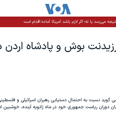
یجه می‌رسد یا نه؛ اگر لازم باشد آمریکا آماده اقدام است
رزيدنت بوش و پادشاه اردن د
 گويد نسبت به احتمال دستيابی رهبران اسرائيلی و فلسطينی 
ان دوران رياست جمهوری خود در ماه ژانويه آينده، خوشبين ا