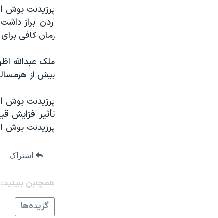
مستندها
فرهنگ و زندگی
پرزيدنت بوش اين
حقوق شهروندی
انتخابات ریاست جمهوری آمریکا ۲۰۲۴
زمان کافی برای 
اقتصادی
حمله جمهوری اسلامی به اسرائیل
رمز مهسا
علم و فناوری
ملک عبدالله اظه
اسرائیل در جنگ
ورزش زنان در ایران
بيش از هرمساله
گالری عکس
اعتراضات زن، زندگی، آزادی
آرشیو پخش زنده
مجموعه مستندهای دادخواهی
تأثير افزايش قي
تریبونال مردمی آبان ۹۸
پرزيدنت بوش اف
دادگاه حمید نوری
اشتراک
چهل سال گروگان‌گیری
قانون شفافیت دارائی کادر رهبری ایران
همچنبن ببینید:
اعتراضات مردمی آبان ۹۸
گزيده‌ها
اسرائیل در جنگ