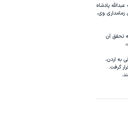
عبدالله پادشاه
ه به پايان دوران زمامداری وی،
ه تحقق آن
.
 هجوم ٧٥٠ هزار آواره عراقی به اردن،
ار گرفت.
د.