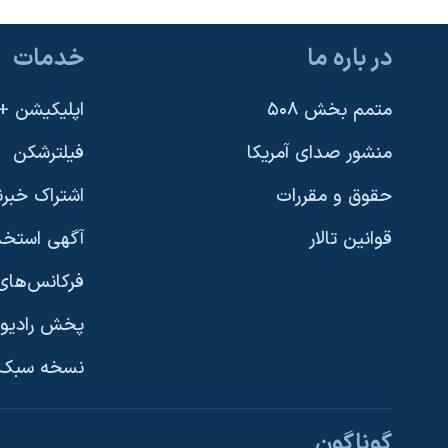
نرگس محمدی برنده جایزه نوبل صلح
در باره ما
خدمات
همایش محافظه‌کاران آمریکا «سی‌پک»
صفحه‌های ویژه
متمم بخش ۵۰۸
اپلیکیشن +VOA
سفر پرزیدنت ترامپ به چین
منشور صدای آمریکا
فیلترشکن
حقوق و مقررات
اشتراک خبرن
قوانین تالار
آگهی استخد
فرکانس‌های 
پخش رادیو
یادگیری زبان انگلیسی
نسخه سبک 
دنبال کنید
گوناگون