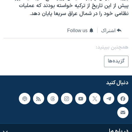
اسرائیل در جنگ
پيش از اين تاريخ از ترکيه خواسته بودند که عمليات
نرگس محمدی برنده جایزه نوبل صلح
نظامی خود را در شمال عراق سريعا پايان دهد.
همایش محافظه‌کاران آمریکا «سی‌پک»
اشتراک
Follow us
صفحه‌های ویژه
سفر پرزیدنت ترامپ به چین
همچنبن ببینید:
گزيده‌ها
دنبال کنید
در باره ما