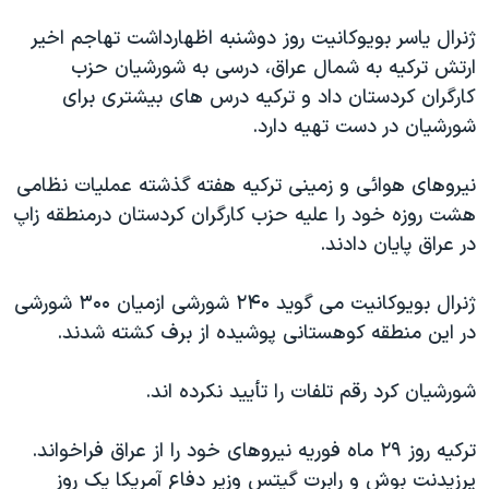
دنبال کنید
مستندها
فرهنگ و زندگی
ژنرال ياسر بويوکانيت روز دوشنبه اظهارداشت تهاجم اخير
حقوق شهروندی
انتخابات ریاست جمهوری آمریکا ۲۰۲۴
ارتش ترکيه به شمال عراق، درسی به شورشيان حزب
کارگران کردستان داد و ترکيه درس های بيشتری برای
اقتصادی
حمله جمهوری اسلامی به اسرائیل
شورشيان در دست تهيه دارد.
رمز مهسا
علم و فناوری
زبانهای مختلف
اسرائیل در جنگ
ورزش زنان در ایران
نيروهای هوائی و زمينی ترکيه هفته گذشته عمليات نظامی
هشت روزه خود را عليه حزب کارگران کردستان درمنطقه زاپ
گالری عکس
اعتراضات زن، زندگی، آزادی
در عراق پايان دادند.
آرشیو پخش زنده
مجموعه مستندهای دادخواهی
تریبونال مردمی آبان ۹۸
ژنرال بويوکانيت می گويد ۲۴۰ شورشی ازميان ۳۰۰ شورشی
در اين منطقه کوهستانی پوشيده از برف کشته شدند.
دادگاه حمید نوری
چهل سال گروگان‌گیری
شورشيان کرد رقم تلفات را تأييد نکرده اند.
قانون شفافیت دارائی کادر رهبری ایران
ترکيه روز ۲۹ ماه فوريه نيروهای خود را از عراق فراخواند.
اعتراضات مردمی آبان ۹۸
پرزيدنت بوش و رابرت گيتس وزير دفاع آمريکا يک روز