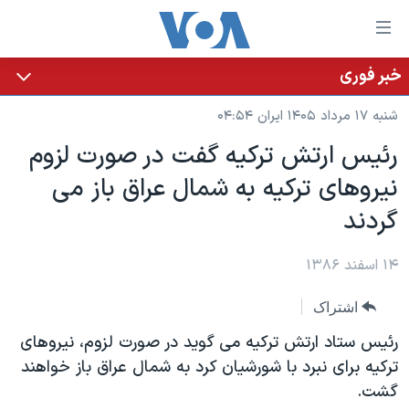
ینکهای
ابل
سترسی
خبر فوری
خانه
هش
شنبه ۱۷ مرداد ۱۴۰۵ ایران ۰۴:۵۴
نسخه سبک وب‌سایت
ه
رئيس ارتش ترکيه گفت در صورت لزوم
حتوای
موضوع ها
نيروهای ترکيه به شمال عراق باز می
صلی
برنامه های تلویزیونی
ایران
هش
گردند
جدول برنامه ها
ه
آمریکا
فحه
صفحه‌های ویژه
۱۴ اسفند ۱۳۸۶
جهان
صلی
فرکانس‌های صدای آمریکا
ورزشی
جام جهانی ۲۰۲۶
هش
اشتراک
پخش رادیویی
ه
گزیده‌ها
عملیات خشم حماسی
رئيس ستاد ارتش ترکيه می گويد در صورت لزوم، نيروهای
ستجو
۲۵۰سالگی آمریکا
ویژه برنامه‌ها
ترکيه برای نبرد با شورشيان کرد به شمال عراق باز خواهند
یادگیری زبان انگلیسی
گشت.
ویدیوها
بایگانی برنامه‌های تلویزیونی