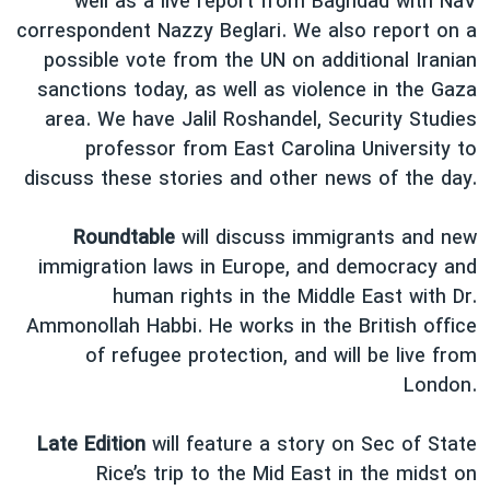
well as a live report from Baghdad with NaV
دنبال کنید
مستندها
فرهنگ و زندگی
correspondent Nazzy Beglari. We also report on a
possible vote from the UN on additional Iranian
حقوق شهروندی
انتخابات ریاست جمهوری آمریکا ۲۰۲۴
sanctions today, as well as violence in the Gaza
اقتصادی
حمله جمهوری اسلامی به اسرائیل
area. We have Jalil Roshandel, Security Studies
رمز مهسا
علم و فناوری
professor from East Carolina University to
زبانهای مختلف
discuss these stories and other news of the day.
اسرائیل در جنگ
ورزش زنان در ایران
گالری عکس
اعتراضات زن، زندگی، آزادی
Roundtable
will discuss immigrants and new
آرشیو پخش زنده
مجموعه مستندهای دادخواهی
immigration laws in Europe, and democracy and
human rights in the Middle East with Dr.
تریبونال مردمی آبان ۹۸
Ammonollah Habbi. He works in the British office
دادگاه حمید نوری
of refugee protection, and will be live from
چهل سال گروگان‌گیری
London.
قانون شفافیت دارائی کادر رهبری ایران
Late Edition
will feature a story on Sec of State
اعتراضات مردمی آبان ۹۸
Rice’s trip to the Mid East in the midst on