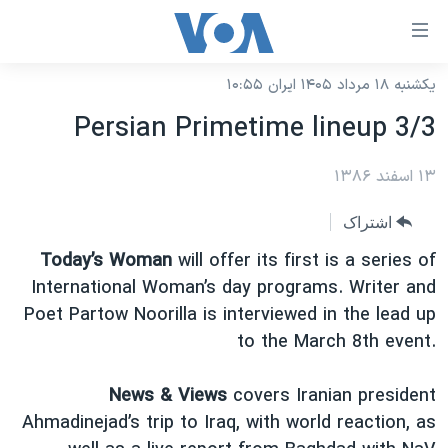
ینکهای
ابل
سترسی
یکشنبه ۱۸ مرداد ۱۴۰۵ ایران ۱۰:۵۵
خانه
هش
Persian Primetime lineup 3/3
نسخه سبک وب‌سایت
ه
حتوای
۱۳ اسفند ۱۳۸۶
موضوع ها
صلی
برنامه های تلویزیونی
ایران
اشتراک
هش
جدول برنامه ها
ه
آمریکا
Today’s Woman
will offer its first is a series of
فحه
صفحه‌های ویژه
International Woman’s day programs. Writer and
جهان
صلی
Poet Partow Noorilla is interviewed in the lead up
فرکانس‌های صدای آمریکا
ورزشی
جام جهانی ۲۰۲۶
هش
to the March 8th event.
پخش رادیویی
ه
گزیده‌ها
عملیات خشم حماسی
ستجو
News & Views
covers Iranian president
۲۵۰سالگی آمریکا
ویژه برنامه‌ها
یادگیری زبان انگلیسی
Ahmadinejad’s trip to Iraq, with world reaction, as
ویدیوها
بایگانی برنامه‌های تلویزیونی