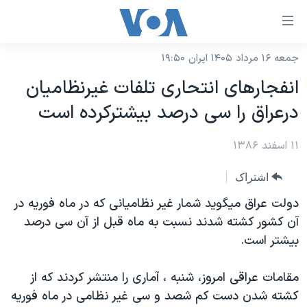
ینکهای
ابل
سترسی
جمعه ۱۶ مرداد ۱۴۰۵ ایران ۱۹:۵۰
خانه
هش
انفجارهای انتحاری تلفات غيرنظاميان
نسخه سبک وب‌سایت
ه
درعراق را سی درصد بيشترکرده است
حتوای
موضوع ها
صلی
۱۱ اسفند ۱۳۸۶
برنامه های تلویزیونی
ایران
هش
جدول برنامه ها
ه
آمریکا
اشتراک
فحه
صفحه‌های ویژه
جهان
دولت عراق ميگويد شمار غير نظاميانی که در ماه فوريه در
صلی
فرکانس‌های صدای آمریکا
آن کشور کشته شدند نسبت به ماه قبل از آن سی درصد
ورزشی
جام جهانی ۲۰۲۶
هش
بيشتر است.
پخش رادیویی
ه
گزیده‌ها
عملیات خشم حماسی
ستجو
۲۵۰سالگی آمریکا
ویژه برنامه‌ها
مقامات عراقی امروز، شنبه ، آماری را منتشر کردند که از
یادگیری زبان انگلیسی
کشته شدن دست کم شصد و سی غير نظامی در ماه فوريه
ویدیوها
بایگانی برنامه‌های تلویزیونی