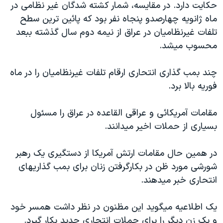
حکايت دارد. در مقايسه، شمار کشته شدگان غير نظامی در
دنبال کنید
مستندها
فرهنگ و زندگی
ماه ژانويه چهارصدو پنجاه نفر بود که پائين ترين سطح
حقوق شهروندی
انتخابات ریاست جمهوری آمریکا ۲۰۲۴
تلفات غيرنظاميان در عراق از نيمه دوم سال گذشته ببعد
محسوب ميشد.
اقتصادی
حمله جمهوری اسلامی به اسرائیل
رمز مهسا
علم و فناوری
چند بمب گذاری انتحاری ارقام تلفات غيرنظاميان را در ماه
زبانهای مختلف
اسرائیل در جنگ
ورزش زنان در ایران
فوريه بالا برد.
گالری عکس
اعتراضات زن، زندگی، آزادی
مقامات آمريکائی و عراقی القاعده در عراق را مسئول
آرشیو پخش زنده
مجموعه مستندهای دادخواهی
بسياری از حملات اخير ميدانند.
تریبونال مردمی آبان ۹۸
در همين حال مقامات ارتش آمريکا از دستگيری يک رهبر
دادگاه حمید نوری
شورشی مورد ظن در بکارگرفتن زنان برای بمب گذاريهای
چهل سال گروگان‌گیری
انتحاری خبر ميدهند.
قانون شفافیت دارائی کادر رهبری ایران
يک اطلاعيه ميگويد اين مظنون در نظر داشت همسر خود
اعتراضات مردمی آبان ۹۸
و يک زن ديگر را برای حملات انتحاری جديد بکار گيرد.