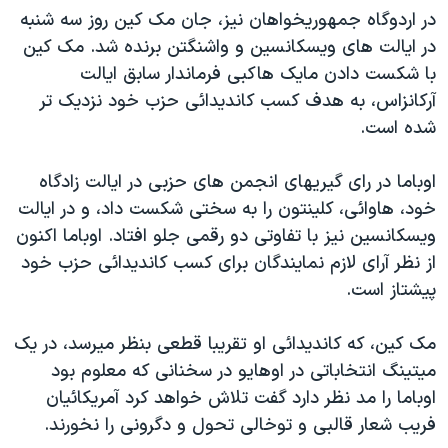
در اردوگاه جمهوريخواهان نيز، جان مک کين روز سه شنبه
دنبال کنید
مستندها
فرهنگ و زندگی
در ايالت های ويسکانسين و واشنگتن برنده شد. مک کين
حقوق شهروندی
انتخابات ریاست جمهوری آمریکا ۲۰۲۴
با شکست دادن مايک هاکبی فرماندار سابق ايالت
اقتصادی
حمله جمهوری اسلامی به اسرائیل
آرکانزاس، به هدف کسب کانديدائی حزب خود نزديک تر
شده است.
رمز مهسا
علم و فناوری
زبانهای مختلف
اسرائیل در جنگ
ورزش زنان در ایران
اوباما در رای گيريهای انجمن های حزبی در ايالت زادگاه
گالری عکس
اعتراضات زن، زندگی، آزادی
خود، هاوائی، کلينتون را به سختی شکست داد، و در ايالت
ويسکانسين نيز با تفاوتی دو رقمی جلو افتاد. اوباما اکنون
آرشیو پخش زنده
مجموعه مستندهای دادخواهی
از نظر آرای لازم نمايندگان برای کسب کانديدائی حزب خود
تریبونال مردمی آبان ۹۸
پيشتاز است.
دادگاه حمید نوری
مک کين، که کانديدائی او تقريبا قطعی بنظر ميرسد، در يک
چهل سال گروگان‌گیری
ميتينگ انتخاباتی در اوهايو در سخنانی که معلوم بود
قانون شفافیت دارائی کادر رهبری ایران
اوباما را مد نظر دارد گفت تلاش خواهد کرد آمريکائيان
اعتراضات مردمی آبان ۹۸
فريب شعار قالبی و توخالی تحول و دگرونی را نخورند.