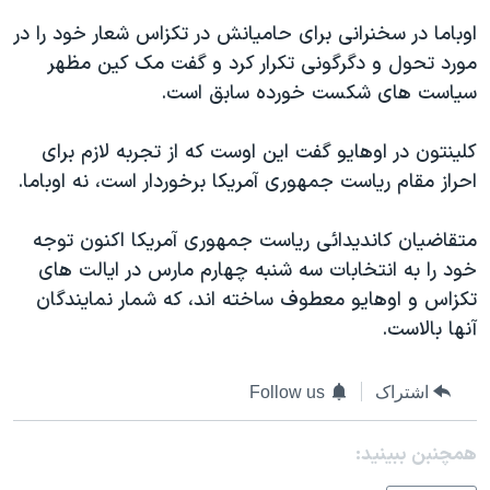
اسرائیل در جنگ
اوباما در سخنرانی برای حاميانش در تکزاس شعار خود را در
نرگس محمدی برنده جایزه نوبل صلح
مورد تحول و دگرگونی تکرار کرد و گفت مک کين مظهر
همایش محافظه‌کاران آمریکا «سی‌پک»
سياست های شکست خورده سابق است.
صفحه‌های ویژه
کلينتون در اوهايو گفت اين اوست که از تجربه لازم برای
سفر پرزیدنت ترامپ به چین
احراز مقام رياست جمهوری آمريکا برخوردار است، نه اوباما.
متقاضيان کانديدائی رياست جمهوری آمريکا اکنون توجه
خود را به انتخابات سه شنبه چهارم مارس در ايالت های
تکزاس و اوهايو معطوف ساخته اند، که شمار نمايندگان
آنها بالاست.
اشتراک
Follow us
همچنبن ببینید: