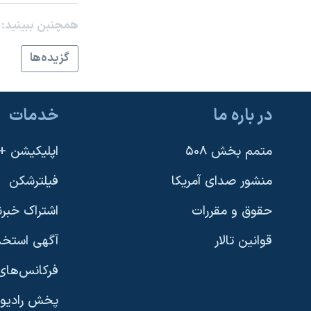
نرگس محمدی برنده جایزه نوبل صلح
همچنبن ببینید:
همایش محافظه‌کاران آمریکا «سی‌پک»
گزيده‌ها
صفحه‌های ویژه
سفر پرزیدنت ترامپ به چین
در باره ما
خدمات
متمم بخش ۵۰۸
اپلیکیشن +VOA
منشور صدای آمریکا
فیلترشکن
حقوق و مقررات
اشتراک خبرن
قوانین تالار
آگهی استخد
فرکانس‌های 
پخش رادیو