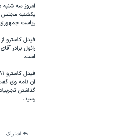
مستندها
فرهنگ و زندگی
امروز سه شنبه س
حقوق شهروندی
انتخابات ریاست جمهوری آمریکا ۲۰۲۴
يکشنبه مجلس مل
رياست جمهوری ن
اقتصادی
حمله جمهوری اسلامی به اسرائیل
رمز مهسا
علم و فناوری
اسرائیل در جنگ
ورزش زنان در ایران
رائول برادر آقا
است.
گالری عکس
اعتراضات زن، زندگی، آزادی
آرشیو پخش زنده
مجموعه مستندهای دادخواهی
تریبونال مردمی آبان ۹۸
آن نامه وی گفت 
دادگاه حمید نوری
رسيد.
چهل سال گروگان‌گیری
قانون شفافیت دارائی کادر رهبری ایران
اعتراضات مردمی آبان ۹۸
اشتراک
اسرائیل در جنگ