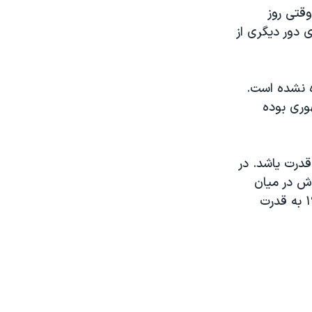
وقتی روز
دور ديگری از
٢ در انظار عمومی ديده نشده است.
هوری بوده
در قدرت یاشد. در
اش در ميان
گذاشتن تجربيات و ايده های زندگی اش با ديگران است. رهبر کوبا در سال ١٩٥٩ به قدرت