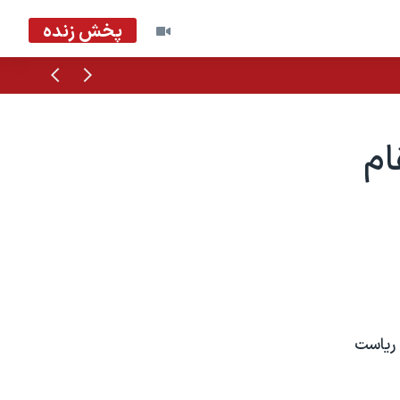
پخش زنده
قبلی
بعدی
ام
 رياست