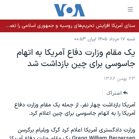
ینکهای
ابل
سترسی
سنای آمریکا افزایش تحریم‌های روسیه و جمهوری اسلامی را تصویب کرد؛ زلنسکی از این اقدام تشکر کرد
خانه
هش
شنبه ۱۷ مرداد ۱۴۰۵ ایران ۰۰:۵۳
نسخه سبک وب‌سایت
ه
يک مقام وزارت دفاع آمريکا به اتهام
حتوای
موضوع ها
جاسوسی برای چين بازداشت شد
صلی
برنامه های تلویزیونی
ایران
هش
جدول برنامه ها
ه
۲۳ بهمن ۱۳۸۶
آمریکا
فحه
صفحه‌های ویژه
جهان
اشتراک
صلی
فرکانس‌های صدای آمریکا
ورزشی
جام جهانی ۲۰۲۶
هش
آمريکا بازداشت چهار نفر، از جمله يک مقام وزارت دفاع
پخش رادیویی
ه
گزیده‌ها
عملیات خشم حماسی
آمريکا را به اتهام جاسوسی برای چين اعلام کرد.
ستجو
۲۵۰سالگی آمریکا
ویژه برنامه‌ها
یادگیری زبان انگلیسی
وزارت دادگستری آمريکا اعلام کرد گرگ ويليام برگرسن
ویدیوها
بایگانی برنامه‌های تلویزیونی
Gregg William Bergersen يک مقام وزارت دفاع آمريکا