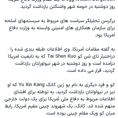
دنبال کنید
مستندها
فرهنگ و زندگی
روز دوشنبه در حومه شهر واشنگتن بازداشت گرديد.
حقوق شهروندی
انتخابات ریاست جمهوری آمریکا ۲۰۲۴
برگرسن تحليلگر سياست های مربوط به سيستمهای اسلحه
اقتصادی
حمله جمهوری اسلامی به اسرائیل
برای سازمان همکاری های امنيتی وابسته به وزارت دفاع
رمز مهسا
علم و فناوری
آمريکا بود.
زبانهای مختلف
اسرائیل در جنگ
ورزش زنان در ایران
به گفته مقامات آمريکا، وی اطلاعات طبقه بندی شده را
گالری عکس
اعتراضات زن، زندگی، آزادی
دراختيار تای شن کو Tai Shen Kuo که به تابعيت آمريکا
آرشیو پخش زنده
مجموعه مستندهای دادخواهی
درآمده است و روز دوشنبه در شهر نيواورلئان بازداشت
گرديد، قرار می داده است.
تریبونال مردمی آبان ۹۸
دادگاه حمید نوری
کو و فرد ديگری به نام يو ژين کانگ Yu Xin Kang که او
چهل سال گروگان‌گیری
نيز در نيواولئان بازداشت گرديد، به توطئه برای افشای
اطلاعات مربوط به دفاع ملی آمريکا برای يک دولت خارجی
قانون شفافیت دارائی کادر رهبری ایران
متهم شده اند. کانگ، يک شهروند چينی مقيم آمريکا، رابط
اعتراضات مردمی آبان ۹۸
ميان کو ويک مقام چينی بوده است.