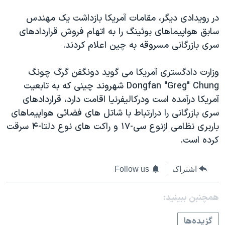
اسرائیل در جنگ
در رويدادی ديگر، مقامات آمريکا بازداشت يک مهندس
نرگس محمدی برنده جایزه نوبل صلح
سابق هواپيماهای بوئينگ را به اتهام فروش قراردادهای
همایش محافظه‌کاران آمریکا «سی‌پک»
سری بازرگانی مسروقه به چين اعلام کردند.
صفحه‌های ویژه
وزارت دادگستری آمريکا می گويد دونگفن گرگ چونگ
سفر پرزیدنت ترامپ به چین
Dongfan "Greg" Chung شهروند چينی که به تابعيت
آمريکا درآمده است ودرکاليفرنيا اقامت دارد، قراردادهای
سری بازرگانی را درارتباط با شاتل های فضائی هواپيماهای
باربری نظامی ازنوع سی-۱۷ و راکت های نوع دلتا-۴ سرقت
کرده است.
اشتراک
Follow us
همچنبن ببینید:
گزيده‌ها