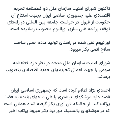
دنبال کنید
مستندها
فرهنگ و زندگی
تاکنون شورای امنيت سازمان ملل دو قطعنامه تحريم
حقوق شهروندی
انتخابات ریاست جمهوری آمریکا ۲۰۲۴
اقتصادی عليه جمهوری اسلامی ايران بجهت امتناع آن
حکومت از قبول در خواست جامعه بين المللی در راستای
اقتصادی
حمله جمهوری اسلامی به اسرائیل
توقف برنامه غنی سازی اورانيوم بتصويب رسانيده است.
رمز مهسا
علم و فناوری
زبانهای مختلف
اسرائیل در جنگ
ورزش زنان در ایران
اورانيوم غنی شده در راستای توليد ماده اصلی ساخت
سلاح اتمی بکار ميرود.
گالری عکس
اعتراضات زن، زندگی، آزادی
آرشیو پخش زنده
مجموعه مستندهای دادخواهی
شورای امنيت سازمان ملل متحد در نظر دارد قطعنامه
تریبونال مردمی آبان ۹۸
سومی را جهت اعمال تحريمهای جديد اقتصادی بتصويب
برساند.
دادگاه حمید نوری
چهل سال گروگان‌گیری
احمدی نژاد اعلام کرده است که جمهوری اسلامی ايران
قانون شفافیت دارائی کادر رهبری ایران
قصد دارد موشکهای بيشتری را طی ماههای آينده به فضا
پرتاب کند. از جائيکه فن آوری بکار گرفته شده همانی است
اعتراضات مردمی آبان ۹۸
که در موشکهای بالستيک دور برد بکار ميرود پرتاب اخير