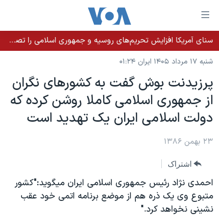
ینکهای
ابل
سترسی
سنای آمریکا افزایش تحریم‌های روسیه و جمهوری اسلامی را تصویب کرد؛ زلنسکی از این اقدام تشکر کرد
خانه
هش
شنبه ۱۷ مرداد ۱۴۰۵ ایران ۰۱:۲۴
نسخه سبک وب‌سایت
ه
پرزيدنت بوش گفت به کشورهای نگران
حتوای
موضوع ها
از جمهوری اسلامی کاملا روشن کرده که
صلی
برنامه های تلویزیونی
ایران
هش
دولت اسلامی ايران يک تهديد است
جدول برنامه ها
ه
آمریکا
فحه
صفحه‌های ویژه
۲۳ بهمن ۱۳۸۶
جهان
صلی
فرکانس‌های صدای آمریکا
ورزشی
جام جهانی ۲۰۲۶
هش
اشتراک
پخش رادیویی
ه
گزیده‌ها
عملیات خشم حماسی
احمدی نژاد رئيس جمهوری اسلامی ايران ميگويد:"کشور
ستجو
۲۵۰سالگی آمریکا
ویژه برنامه‌ها
متبوع وی يک ذره هم از موضع برنامه اتمی خود عقب
یادگیری زبان انگلیسی
نشينی نخواهد کرد."
ویدیوها
بایگانی برنامه‌های تلویزیونی