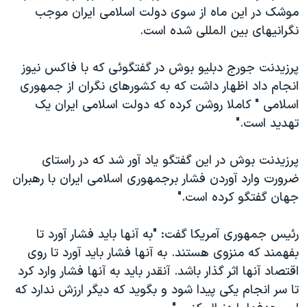
اسرائیل در جنگ
موشک در اين ماه از سوی دولت اسلامی ايران موجب
نرگس محمدی برنده جایزه نوبل صلح
نگرانيهای بين المللی شده است.
همایش محافظه‌کاران آمریکا «سی‌پک»
پرزيدنت جورج دبليو بوش در گفتگوئی که با فاکس نيوز
صفحه‌های ویژه
انجام داد اظهار داشت که به کشورهای نگران از جمهوری
سفر پرزیدنت ترامپ به چین
اسلامی " کاملا روشن کرده که دولت اسلامی ايران يک
تهديد است."
پرزيدنت بوش در اين گفتگو ياد آور شد که در راستای
ضرورت وارد آوردن فشار برجمهوری اسلامی ايران با رهبران
جهان گفتگو کرده است."
رئيس جمهوری آمريکا گفت: "به آنها بايد فشار آورد تا
بفهمند که منزوی هستند. به آنها فشار بايد آورد تا روی
اقتصاد آنها اثر گذار باشد. آنقدر بايد به آنها فشار وارد کرد
تا سر انجام يکی پيدا شود و بگويد که ديگر ارزش ندارد که