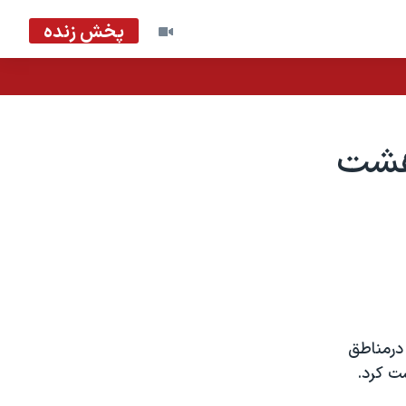
پخش زنده
 هشت
درمناطق