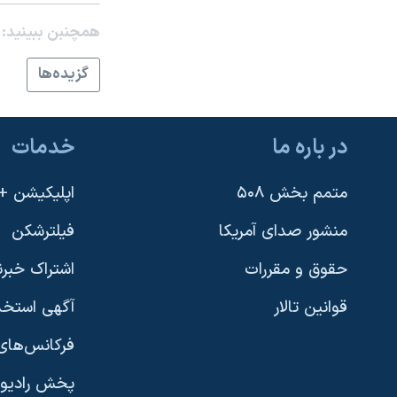
نرگس محمدی برنده جایزه نوبل صلح
همچنبن ببینید:
همایش محافظه‌کاران آمریکا «سی‌پک»
گزيده‌ها
صفحه‌های ویژه
سفر پرزیدنت ترامپ به چین
در باره ما
خدمات
متمم بخش ۵۰۸
اپلیکیشن +VOA
منشور صدای آمریکا
فیلترشکن
حقوق و مقررات
اشتراک خبرن
قوانین تالار
آگهی استخد
فرکانس‌های 
پخش رادیو