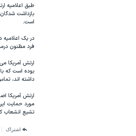
مستندها
فرهنگ و زندگی
طبق اعلاميه ارت
حقوق شهروندی
انتخابات ریاست جمهوری آمریکا ۲۰۲۴
بازداشت شدگان 
است.
اقتصادی
حمله جمهوری اسلامی به اسرائیل
رمز مهسا
علم و فناوری
در يک اعلاميه 
اسرائیل در جنگ
ورزش زنان در ایران
فرد مظنون درمن
گالری عکس
اعتراضات زن، زندگی، آزادی
ارتش آمريکا می 
آرشیو پخش زنده
مجموعه مستندهای دادخواهی
بوده است که با 
تریبونال مردمی آبان ۹۸
داشته اند، تما
دادگاه حمید نوری
ارتش آمريکا اصط
چهل سال گروگان‌گیری
مورد حمايت ايرا
قانون شفافیت دارائی کادر رهبری ایران
تشيع انشعاب کرد
اعتراضات مردمی آبان ۹۸
اشتراک
اسرائیل در جنگ