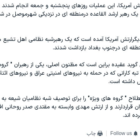
ش آمريکا، اين عمليات روزهای پنجشنبه و جمعه انجام شدند و
يک رهبر ارشد القاعده درمنطقه ای در نزديکی شهرموصل در شم
ديگرارتش آمريکا آمده است که يک رهبرشبه نظامی اهل تشيع ه
طقه ای درجنوب بغداد بازداشت شدند.
گويد عقيده براين است که مظنون اصلی، يکی از رهبران " گروه
تبه کارانی که در حمله به نيروهای امنيتی عراق و نيروهای ائ
س داشته است.
لاح " گروه های ويژه" را برای توصيف شبه نظاميان شيعه به ک
ن قراردارند و از ارتش مهدی وابسته به مقتدی صدر روحانی ا
ه اند.
Follow us
چاپ