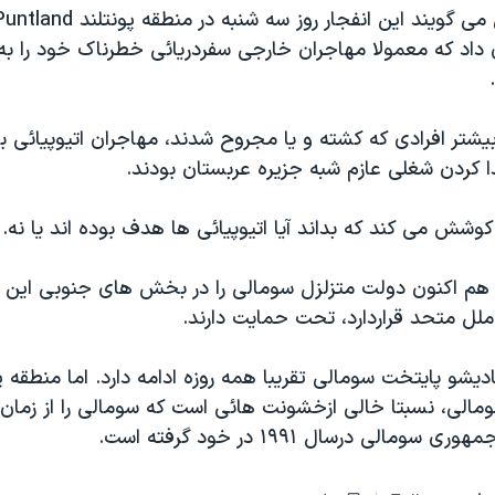
 داد که معمولا مهاجران خارجی سفردريائی خطرناک خود را به خ
يشتر افرادی که کشته و يا مجروح شدند، مهاجران اتيوپيائی ب
ا کردن شغلی عازم شبه جزيره عربستان بودند.
شش می کند که بداند آيا اتيوپيائی ها هدف بوده اند يا نه.
 هم اکنون دولت متزلزل سومالی را در بخش های جنوبی اين ک
لل متحد قراردارد، تحت حمايت دارند.
شو پايتخت سومالی تقريبا همه روزه ادامه دارد. اما منطقه پو
الی، نسبتا خالی ازخشونت هائی است که سومالی را از زمان 
ومالی درسال ۱۹۹۱ در خود گرفته است.