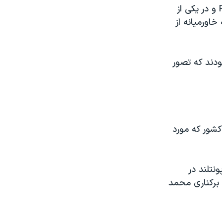
مقامات سومالی می گويند اين انفجار روز سه شنبه در منطقه پونتلند Puntland و در يکی از
اورميانه از
ودند که تصور
شور که مورد
نتلند در
برکناری محمد