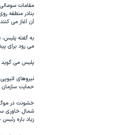
مستندها
فرهنگ و زندگی
حقوق شهروندی
انتخابات ریاست جمهوری آمریکا ۲۰۲۴
بنادر منطقه روی
آن آغاز می کنند.
اقتصادی
حمله جمهوری اسلامی به اسرائیل
رمز مهسا
علم و فناوری
به گفته پليس، ب
اسرائیل در جنگ
ورزش زنان در ایران
می رود برای پيد
گالری عکس
اعتراضات زن، زندگی، آزادی
پليس می گويد کو
آرشیو پخش زنده
مجموعه مستندهای دادخواهی
تریبونال مردمی آبان ۹۸
نيروهای اتيوپی
حمايت سازمان م
دادگاه حمید نوری
چهل سال گروگان‌گیری
خشونت در موگادي
قانون شفافیت دارائی کادر رهبری ایران
شمال خاوری سوم
زياد باره رئيس جمهوری س
اعتراضات مردمی آبان ۹۸
اسرائیل در جنگ