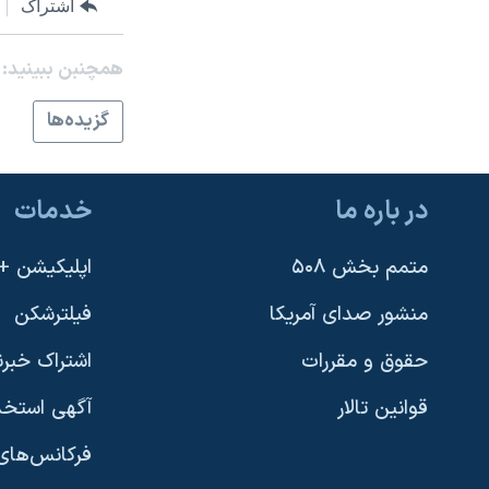
اشتراک
نرگس محمدی برنده جایزه نوبل صلح
همچنبن ببینید:
همایش محافظه‌کاران آمریکا «سی‌پک»
صفحه‌های ویژه
گزيده‌ها
سفر پرزیدنت ترامپ به چین
در باره ما
خدمات
متمم بخش ۵۰۸
اپلیکیشن +VOA
منشور صدای آمریکا
فیلترشکن
حقوق و مقررات
اشتراک خبرن
قوانین تالار
آگهی استخد
فرکانس‌های 