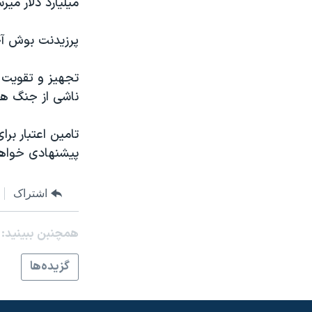
ميليارد دلار مير
مستندها
فرهنگ و زندگی
حقوق شهروندی
انتخابات ریاست جمهوری آمریکا ۲۰۲۴
پرزيدنت بوش آخ
اقتصادی
حمله جمهوری اسلامی به اسرائیل
تجهيز و تقويت ن
رمز مهسا
علم و فناوری
ناشی از جنگ ها
اسرائیل در جنگ
ورزش زنان در ایران
گالری عکس
اعتراضات زن، زندگی، آزادی
تامين اعتبار ب
پيشنهادی خواهد
آرشیو پخش زنده
مجموعه مستندهای دادخواهی
تریبونال مردمی آبان ۹۸
اشتراک
دادگاه حمید نوری
چهل سال گروگان‌گیری
همچنبن ببینید:
قانون شفافیت دارائی کادر رهبری ایران
گزيده‌ها
اعتراضات مردمی آبان ۹۸
اسرائیل در جنگ