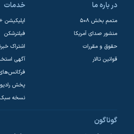
در باره ما
خدمات
نرگس محمدی برنده جایزه نوبل صلح
همایش محافظه‌کاران آمریکا «سی‌پک»
متمم بخش ۵۰۸
اپلیکیشن +VOA
صفحه‌های ویژه
منشور صدای آمریکا
فیلترشکن
سفر پرزیدنت ترامپ به چین
حقوق و مقررات
اشتراک خبرن
قوانین تالار
آگهی استخد
فرکانس‌های 
پخش رادیو
یادگیری زبان انگلیسی
نسخه سبک 
دنبال کنید
گوناگون