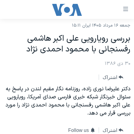
ینکهای
ابل
سترسی
جمعه ۱۶ مرداد ۱۴۰۵ ایران ۱۵:۱۱
خانه
هش
بررسی رويارويی علی اکبر هاشمی
نسخه سبک وب‌سایت
ه
رفسنجانی با محمود احمدی نژاد
حتوای
موضوع ها
صلی
۳۰ دی ۱۳۸۶
برنامه های تلویزیونی
ایران
هش
جدول برنامه ها
ه
آمریکا
اشتراک
فحه
صفحه‌های ویژه
جهان
دکتر عليرضا نوری زاده، روزنامه نگار مقيم لندن در پاسخ به
صلی
فرکانس‌های صدای آمریکا
سئوال خبرنگار شبکه خبری فارسی صدای آمريکا، رويارويی
ورزشی
جام جهانی ۲۰۲۶
هش
علی اکبر هاشمی رفسنجانی با محمود احمدی نژاد را مورد
پخش رادیویی
ه
گزیده‌ها
عملیات خشم حماسی
بررسی قرار می دهد.
ستجو
۲۵۰سالگی آمریکا
ویژه برنامه‌ها
یادگیری زبان انگلیسی
ویدیوها
بایگانی برنامه‌های تلویزیونی
اشتراک
Follow us