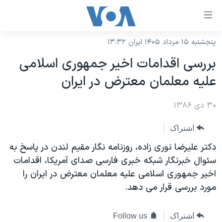
ینکهای
ابل
سترسی
پنجشنبه ۱۵ مرداد ۱۴۰۵ ایران ۱۳:۳۲
خانه
هش
بررسی اقدامات اخير جمهوری اسلامی
نسخه سبک وب‌سایت
ه
عليه معلمان معترض در ايران
حتوای
موضوع ها
صلی
۳۰ دی ۱۳۸۶
برنامه های تلویزیونی
ایران
هش
جدول برنامه ها
ه
آمریکا
اشتراک
فحه
صفحه‌های ویژه
جهان
دکتر عليرضا نوری زاده، روزنامه نگار مقيم لندن در پاسخ به
صلی
فرکانس‌های صدای آمریکا
سئوال خبرنگار شبکه خبری فارسی صدای آمريکا، اقدامات
ورزشی
جام جهانی ۲۰۲۶
هش
اخير جمهوری اسلامی عليه معلمان معترض در ايران را
پخش رادیویی
ه
گزیده‌ها
عملیات خشم حماسی
مورد بررسی قرار می دهد.
ستجو
۲۵۰سالگی آمریکا
ویژه برنامه‌ها
یادگیری زبان انگلیسی
ویدیوها
بایگانی برنامه‌های تلویزیونی
اشتراک
Follow us