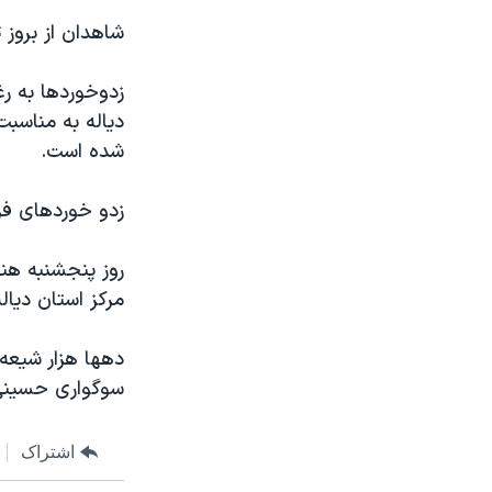
مستندها
فرهنگ و زندگی
شاهدان از بروز 
حقوق شهروندی
انتخابات ریاست جمهوری آمریکا ۲۰۲۴
اقتصادی
حمله جمهوری اسلامی به اسرائیل
زدوخوردها به رغ
دياله به مناسبت
رمز مهسا
علم و فناوری
شده است.
اسرائیل در جنگ
ورزش زنان در ایران
گالری عکس
اعتراضات زن، زندگی، آزادی
زدو خوردهای فرق
آرشیو پخش زنده
مجموعه مستندهای دادخواهی
روز پنجشنبه هن
تریبونال مردمی آبان ۹۸
مرکز استان ديا
دادگاه حمید نوری
دهها هزار شيعه،
چهل سال گروگان‌گیری
سوگواری حسينی ب
قانون شفافیت دارائی کادر رهبری ایران
اعتراضات مردمی آبان ۹۸
اشتراک
اسرائیل در جنگ