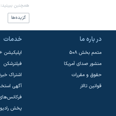
همچنبن ببینید:
نرگس محمدی برنده جایزه نوبل صلح
همایش محافظه‌کاران آمریکا «سی‌پک»
گزيده‌ها
صفحه‌های ویژه
سفر پرزیدنت ترامپ به چین
در باره ما
خدمات
متمم بخش ۵۰۸
اپلیکیشن +VOA
منشور صدای آمریکا
فیلترشکن
حقوق و مقررات
اشتراک خبرن
قوانین تالار
آگهی استخد
فرکانس‌های 
پخش رادیو