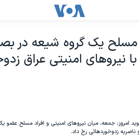
مسلح يک گروه شيعه در بصر
با نيروهای امنيتی عراق زدوخ
يد امروز، جمعه، ميان نيروهای امنيتی و افراد مسلح عضو يک
ناصريه زدوخوردهائی رخ داد.